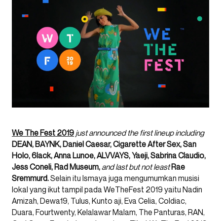
We The Fest 2019
just announced the first lineup including
DEAN, BAYNK, Daniel Caesar, Cigarette After Sex, San
Holo, 6lack, Anna Lunoe, ALVVAYS, Yaeji, Sabrina Claudio,
Jess Coneli, Rad Museum,
and last but not least
Rae
Sremmurd.
Selain itu Ismaya juga mengumumkan musisi
lokal yang ikut tampil pada WeTheFest 2019 yaitu Nadin
Amizah, Dewa19, Tulus, Kunto aji, Eva Celia, Coldiac,
Duara, Fourtwenty, Kelalawar Malam, The Panturas, RAN,