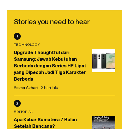
Stories you need to hear
1
TECHNOLOGY
Upgrade Thoughtful dari
Samsung: Jawab Kebutuhan
Berbeda dengan Series HP Lipat
yang Dipecah Jadi Tiga Karakter
Berbeda
Risma Azhari
3 hari lalu
2
EDITORIAL
Apa Kabar Sumatera 7 Bulan
Setelah Bencana?