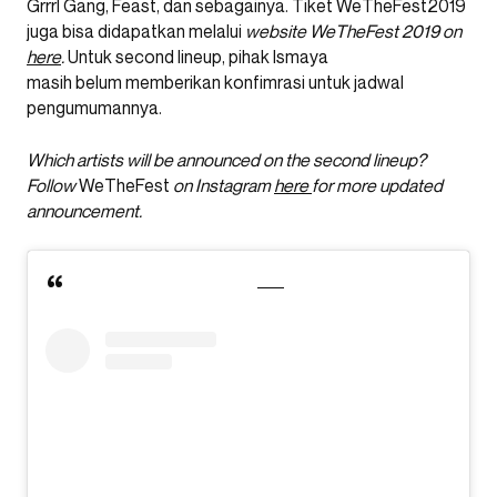
Grrrl Gang, Feast, dan sebagainya. Tiket WeTheFest2019
juga bisa didapatkan melalui
website WeTheFest 2019 on
here
.
Untuk second lineup, pihak Ismaya
masih belum memberikan konfimrasi untuk jadwal
pengumumannya.
Which artists will be announced on the second lineup?
Follow
WeTheFest
on Instagram
here
for more updated
announcement.