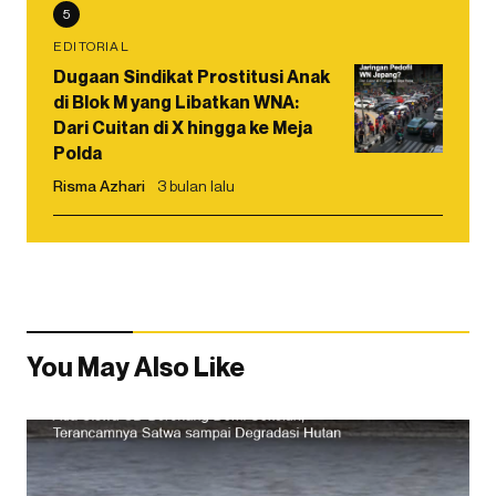
5
EDITORIAL
Dugaan Sindikat Prostitusi Anak
di Blok M yang Libatkan WNA:
Dari Cuitan di X hingga ke Meja
Polda
Risma Azhari
3 bulan lalu
You May Also Like