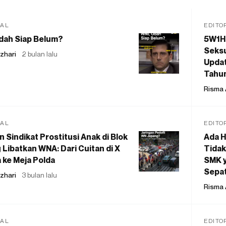
IAL
EDITO
dah Siap Belum?
5W1H
Seksu
zhari
2 bulan lalu
Updat
Tahu
Risma 
IAL
EDITO
 Sindikat Prostitusi Anak di Blok
Ada H
 Libatkan WNA: Dari Cuitan di X
Tidak
 ke Meja Polda
SMK y
Sepat
zhari
3 bulan lalu
Risma 
IAL
EDITO