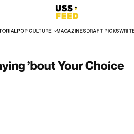
TORIAL
POP CULTURE
MAGAZINES
DRAFT PICKS
WRIT
aying ’bout Your Choice