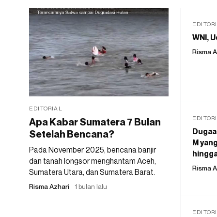
EDITOR
WNI, U
Risma A
EDITORIAL
EDITOR
Apa Kabar Sumatera 7 Bulan
Dugaan
Setelah Bencana?
M yang
Pada November 2025, bencana banjir
hingga
dan tanah longsor menghantam Aceh,
Risma A
Sumatera Utara, dan Sumatera Barat.
Risma Azhari
1 bulan lalu
EDITOR