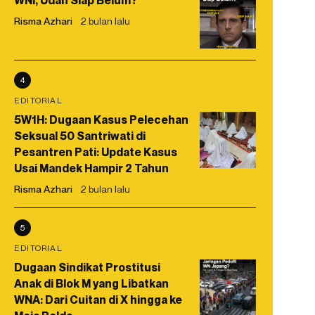
WNI, Udah Siap Belum?
Risma Azhari
2 bulan lalu
4
EDITORIAL
5W1H: Dugaan Kasus Pelecehan
Seksual 50 Santriwati di
Pesantren Pati: Update Kasus
Usai Mandek Hampir 2 Tahun
Risma Azhari
2 bulan lalu
5
EDITORIAL
Dugaan Sindikat Prostitusi
Anak di Blok M yang Libatkan
WNA: Dari Cuitan di X hingga ke