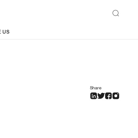
E US
Share