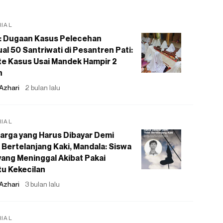
RIAL
: Dugaan Kasus Pelecehan
al 50 Santriwati di Pesantren Pati:
e Kasus Usai Mandek Hampir 2
n
Azhari
2 bulan lalu
RIAL
arga yang Harus Dibayar Demi
 Bertelanjang Kaki, Mandala: Siswa
ang Meninggal Akibat Pakai
u Kekecilan
Azhari
3 bulan lalu
RIAL