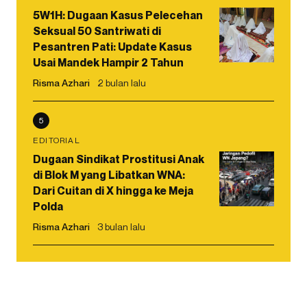
5W1H: Dugaan Kasus Pelecehan
Seksual 50 Santriwati di
Pesantren Pati: Update Kasus
Usai Mandek Hampir 2 Tahun
Risma Azhari
2 bulan lalu
5
EDITORIAL
Dugaan Sindikat Prostitusi Anak
di Blok M yang Libatkan WNA:
Dari Cuitan di X hingga ke Meja
Polda
Risma Azhari
3 bulan lalu