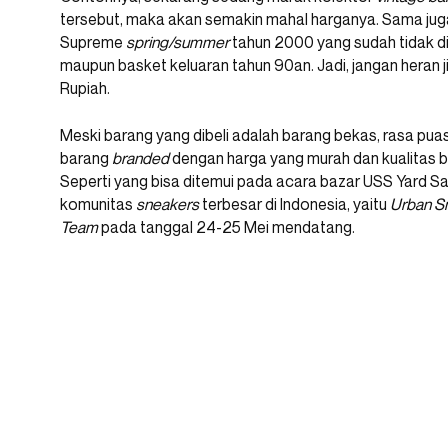
tersebut, maka akan semakin mahal harganya. Sama juga 
Supreme
spring/summer
tahun 2000 yang sudah tidak di
maupun basket keluaran tahun 90an. Jadi, jangan heran j
Rupiah.
Meski barang yang dibeli adalah barang bekas, rasa p
barang
branded
dengan harga yang murah dan kualitas ba
Seperti yang bisa ditemui pada acara bazar USS Yard S
komunitas
sneakers
terbesar di Indonesia, yaitu
Urban S
Team
pada tanggal 24-25 Mei mendatang.