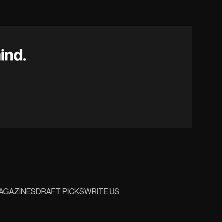
ind.
AGAZINES
DRAFT PICKS
WRITE US