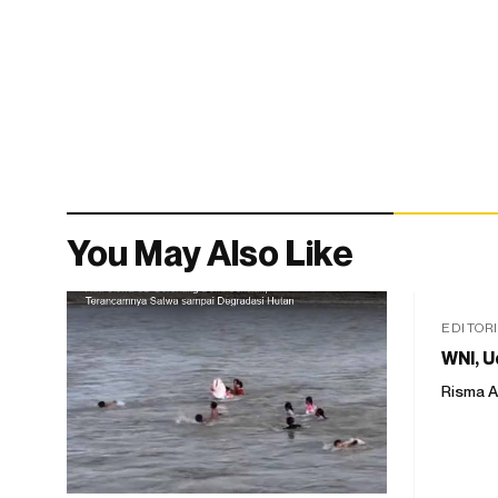
You May Also Like
EDITOR
WNI, U
Risma A