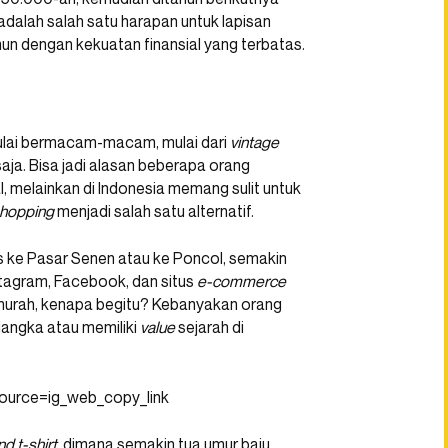
 adalah salah satu harapan untuk lapisan
un dengan kekuatan finansial yang terbatas.
 mulai bermacam-macam, mulai dari
vintage
saja. Bisa jadi alasan beberapa orang
al, melainkan di Indonesia memang sulit untuk
 shopping
menjadi salah satu alternatif.
us ke Pasar Senen atau ke Poncol, semakin
tagram, Facebook, dan situs
e-commerce
u murah, kenapa begitu? Kebanyakan orang
langka atau memiliki
value
sejarah di
urce=ig_web_copy_link
d t-shirt,
dimana semakin tua umur baju