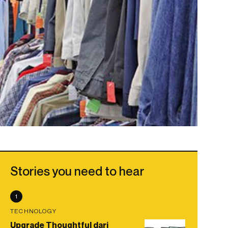
Stories you need to hear
1
TECHNOLOGY
Upgrade Thoughtful dari