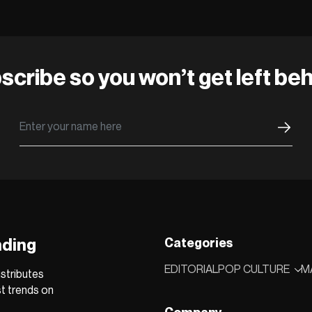
scribe so you won’t get left beh
nding
Categories
EDITORIAL
POP CULTURE
M
stributes
st trends on