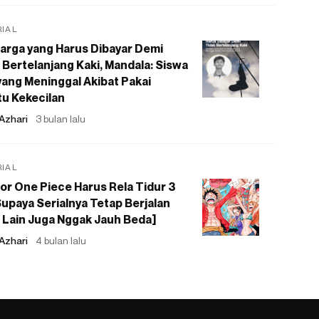
RIAL
arga yang Harus Dibayar Demi
 Bertelanjang Kaki, Mandala: Siswa
ang Meninggal Akibat Pakai
u Kekecilan
Azhari
3 bulan lalu
RIAL
or One Piece Harus Rela Tidur 3
upaya Serialnya Tetap Berjalan
 Lain Juga Nggak Jauh Beda]
Azhari
4 bulan lalu