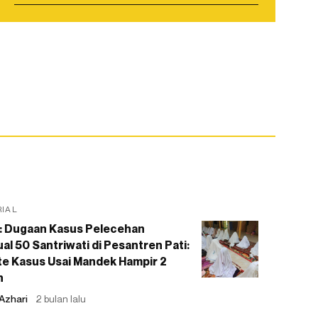
RIAL
: Dugaan Kasus Pelecehan
al 50 Santriwati di Pesantren Pati:
e Kasus Usai Mandek Hampir 2
n
Azhari
2 bulan lalu