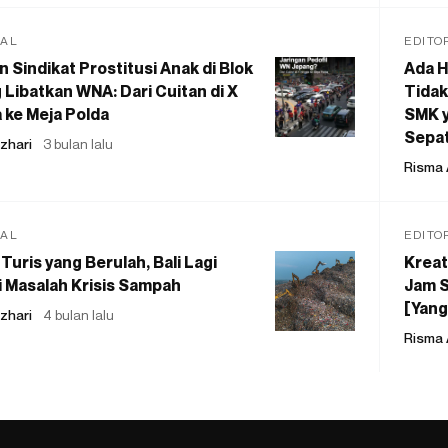
IAL
EDITO
 Sindikat Prostitusi Anak di Blok
Ada H
 Libatkan WNA: Dari Cuitan di X
Tidak
 ke Meja Polda
SMK y
Sepat
zhari
3 bulan lalu
Risma 
IAL
EDITO
Turis yang Berulah, Bali Lagi
Kreat
 Masalah Krisis Sampah
Jam S
[Yang
zhari
4 bulan lalu
Risma 