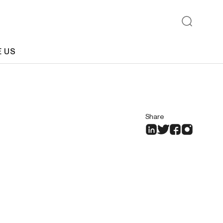
E US
Share