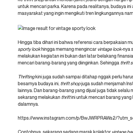
untuk mencari parka. Karena pada realitanya, budaya ini
masyarakat yang ingin mengikuti tren lingkungannya nam
Hingga tiba dihari ini bahwa referensi cara berpakaian
sporty look
hingga memang mengincar
vintage look-
nya 
melakukan kegiatan ini bukan dari latar belakang finansi
mencari barang-barang yang diinginkan. Sehingga
thrift
Thrifting
kini juga sudah sampai ditahap nggak perlu har
besarnya budaya ini,
thrift shop
juga sudah menjamah Ins
lainnya. Dan barang-barang yang dijual juga tidak selal
sekarang melakukan
thrift
ini untuk mencari barang yang 
dalamnya.
https://www.instagram.com/p/BwJWRPRAWs2/?utm_so
Contohnya, sekarang sedang marak kolektor
vintage ban