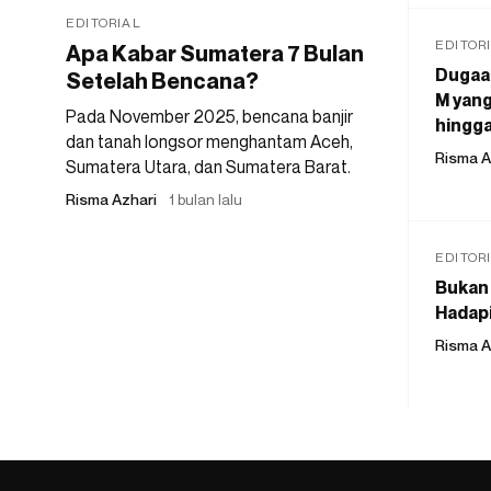
EDITORIAL
EDITOR
Apa Kabar Sumatera 7 Bulan
Dugaan
Setelah Bencana?
M yang
Pada November 2025, bencana banjir
hingga
dan tanah longsor menghantam Aceh,
Risma A
Sumatera Utara, dan Sumatera Barat.
Risma Azhari
1 bulan lalu
EDITOR
Bukan 
Hadapi
Risma A