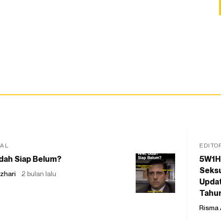
IAL
EDITO
dah Siap Belum?
5W1H
Seksu
zhari
2 bulan lalu
Updat
Tahu
Risma 