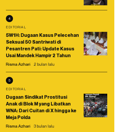
4
EDITORIAL
5W1H: Dugaan Kasus Pelecehan
Seksual 50 Santriwati di
Pesantren Pati: Update Kasus
Usai Mandek Hampir 2 Tahun
Risma Azhari
2 bulan lalu
5
EDITORIAL
Dugaan Sindikat Prostitusi
Anak di Blok M yang Libatkan
WNA: Dari Cuitan di X hingga ke
Meja Polda
Risma Azhari
3 bulan lalu