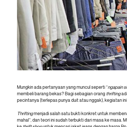
Mungkin ada pertanyaan yang muncul seperti “
ngapain sih
membeli barang bekas? Bagi sebagian orang
thrifting
ada
pecintanya (terlepas punya duit atau nggak), kegiatan ini
Thrifting
menjadi salah satu bukti konkret untuk membena
mahal”, dan teori ini sudah terbukti dari masa ke masa. 
ke
thrift shop
untuk mencari jaket jeans dengan harga Rp