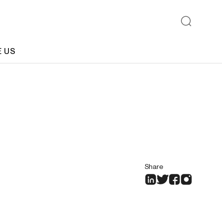
E US
Share