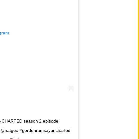
agram
UNCHARTED season 2 episode
 @natgeo #gordonramsayuncharted