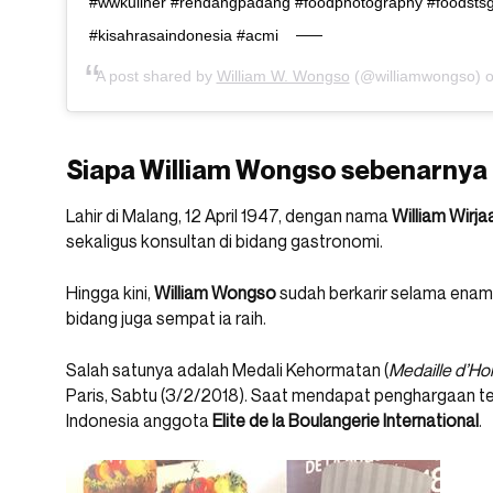
#wwkuliner #rendangpadang #foodphotography #foodsts
#kisahrasaindonesia #acmi
A post shared by
William W. Wongso
(@williamwongso) 
Siapa William Wongso sebenarnya
Lahir di Malang, 12 April 1947, dengan nama
William Wirj
sekaligus konsultan di bidang gastronomi.
Hingga kini,
William
Wongso
sudah berkarir selama enam
bidang juga sempat ia raih.
Salah satunya adalah Medali Kehormatan (
Medaille d’Ho
Paris, Sabtu (3/2/2018). Saat mendapat penghargaan te
Indonesia anggota
Elite de la Boulangerie International
.