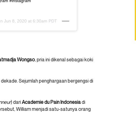
gram #instagram
on
Jun 8, 2020 at 6:30am PDT
aatmadja Wongso
, pria ini dikenal sebagai koki
 dekade. Sejumlah penghargaan bergengsi di
nneur
) dari
Academie du Pain Indonesia
di
rsebut, William menjadi satu-satunya orang