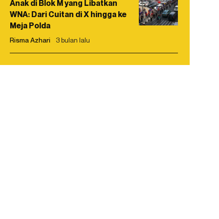
Anak di Blok M yang Libatkan
WNA: Dari Cuitan di X hingga ke
Meja Polda
Risma Azhari
3 bulan lalu