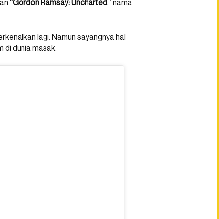
gan
“
Gordon Ramsay: Uncharted
,” nama
iperkenalkan lagi. Namun sayangnya hal
 di dunia masak.