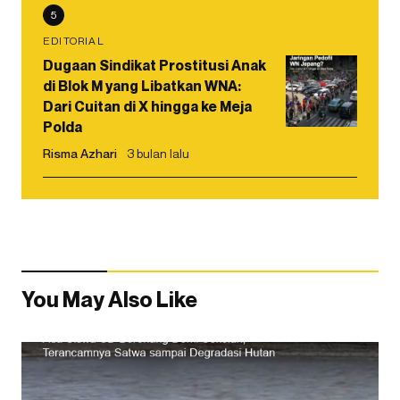
5
EDITORIAL
Dugaan Sindikat Prostitusi Anak
di Blok M yang Libatkan WNA:
Dari Cuitan di X hingga ke Meja
Polda
Risma Azhari
3 bulan lalu
You May Also Like