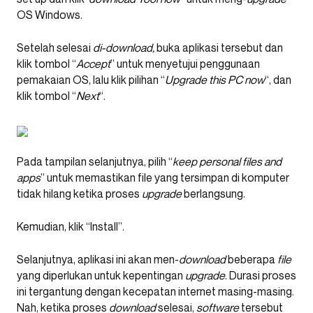
OS Windows.
Setelah selesai
di-download,
buka aplikasi tersebut dan
klik tombol “
Accept
” untuk menyetujui penggunaan
pemakaian OS, lalu klik pilihan “
Upgrade this PC now
“, dan
klik tombol “
Next
“.
Pada tampilan selanjutnya, pilih “
keep personal files and
apps
” untuk memastikan file yang tersimpan di komputer
tidak hilang ketika proses
upgrade
berlangsung.
Kemudian, klik “Install”.
Selanjutnya, aplikasi ini akan men-
download
beberapa
file
yang diperlukan untuk kepentingan
upgrade
. Durasi proses
ini tergantung dengan kecepatan internet masing-masing.
Nah, ketika proses
download
selesai,
software
tersebut