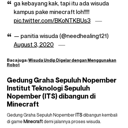
ga kebayang kak, tapi itu ada wisuda
kampus pake minecraft loh!!!!!
pic.twitter.com/BKoNTKBUs3
— panitia wisuda (@needhealing121)
August 3, 2020
Baca juga:
Wisuda Undip Digelar dengan Menggunakan
Robot
Gedung Graha Sepuluh Nopember
Institut Teknologi Sepuluh
Nopember (ITS) dibangun di
Minecraft
Gedung Graha Sepuluh Nopember
ITS
dibangun kembali
di game
Minecraft
demi jalannya proses wisuda.