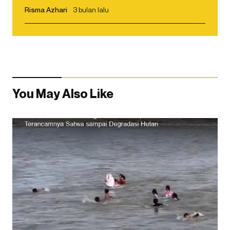
Risma Azhari
3 bulan lalu
You May Also Like