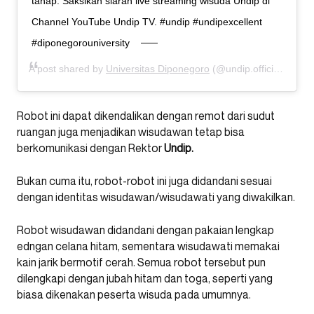
tahap. Saksikan siaran live streaming wisuda Undip di
Channel YouTube Undip TV. #undip #undipexcellent
#diponegorouniversity
A post shared by
Universitas Diponegoro
(@undip.official) on
Ju
Robot ini dapat dikendalikan dengan remot dari sudut
ruangan juga menjadikan wisudawan tetap bisa
berkomunikasi dengan Rektor
Undip.
Bukan cuma itu, robot-robot ini juga didandani sesuai
dengan identitas wisudawan/wisudawati yang diwakilkan.
Robot wisudawan didandani dengan pakaian lengkap
edngan celana hitam, sementara wisudawati memakai
kain jarik bermotif cerah. Semua robot tersebut pun
dilengkapi dengan jubah hitam dan toga, seperti yang
biasa dikenakan peserta wisuda pada umumnya.