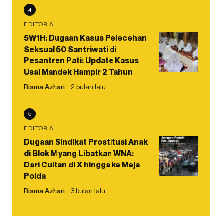
4
EDITORIAL
5W1H: Dugaan Kasus Pelecehan
Seksual 50 Santriwati di
Pesantren Pati: Update Kasus
Usai Mandek Hampir 2 Tahun
Risma Azhari
2 bulan lalu
5
EDITORIAL
Dugaan Sindikat Prostitusi Anak
di Blok M yang Libatkan WNA:
Dari Cuitan di X hingga ke Meja
Polda
Risma Azhari
3 bulan lalu