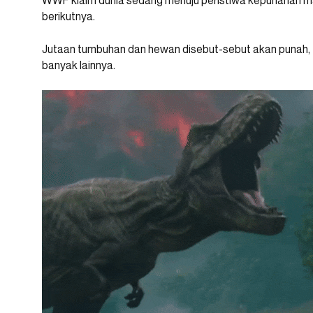
WWF klaim dunia sedang menuju peristiwa kepunahan m
berikutnya.
Jutaan tumbuhan dan hewan disebut-sebut akan punah, t
banyak lainnya.