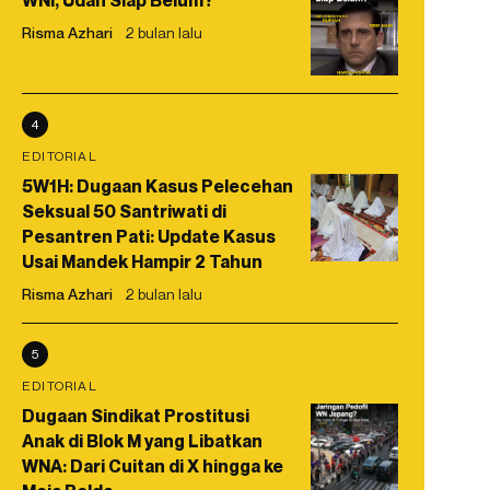
WNI, Udah Siap Belum?
Risma Azhari
2 bulan lalu
4
EDITORIAL
5W1H: Dugaan Kasus Pelecehan
Seksual 50 Santriwati di
Pesantren Pati: Update Kasus
Usai Mandek Hampir 2 Tahun
Risma Azhari
2 bulan lalu
5
EDITORIAL
Dugaan Sindikat Prostitusi
Anak di Blok M yang Libatkan
WNA: Dari Cuitan di X hingga ke