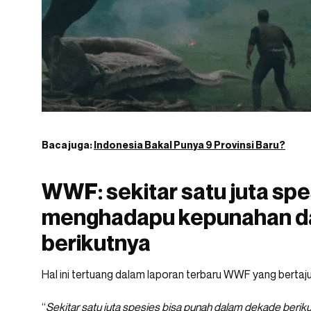
Baca juga:
Indonesia Bakal Punya 9 Provinsi Baru?
WWF: sekitar satu juta spe
menghadapu kepunahan d
berikutnya
Hal ini tertuang dalam laporan terbaru WWF yang bertaj
“
Sekitar satu juta spesies bisa punah dalam dekade berik