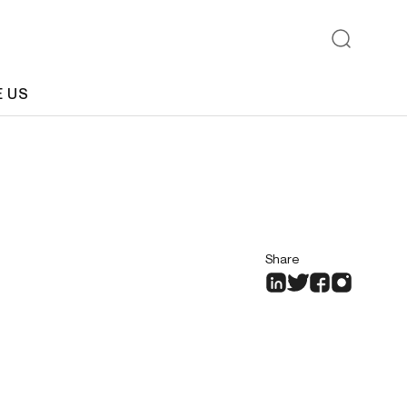
E US
Share