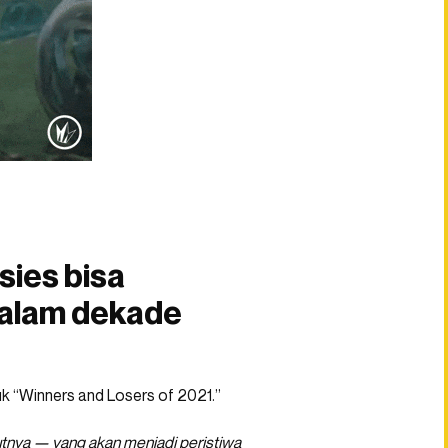
sies bisa
alam dekade
uk “Winners and Losers of 2021.”
utnya — yang akan menjadi peristiwa