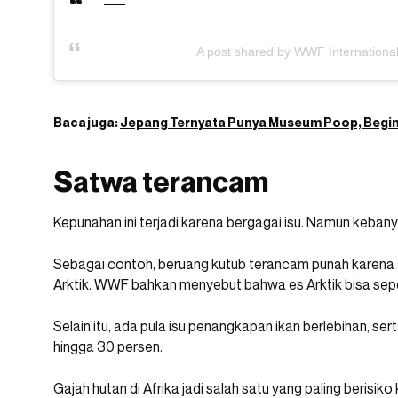
A post shared by WWF Internationa
Baca juga:
Jepang Ternyata Punya Museum Poop, Begini
Satwa terancam
Kepunahan ini terjadi karena bergagai isu. Namun kebany
Sebagai contoh, beruang kutub terancam punah karena
Arktik. WWF bahkan menyebut bahwa es Arktik bisa se
Selain itu, ada pula isu penangkapan ikan berlebihan, se
hingga 30 persen.
Gajah hutan di Afrika jadi salah satu yang paling beris