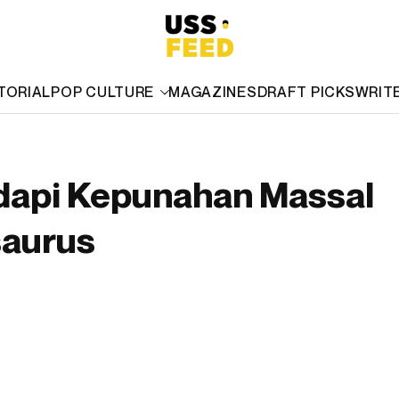
TORIAL
POP CULTURE
MAGAZINES
DRAFT PICKS
WRIT
api Kepunahan Massal
saurus