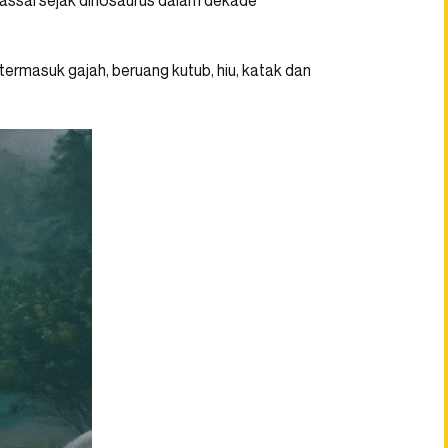
assal sejak dinosaurus dalam dekade
ermasuk gajah, beruang kutub, hiu, katak dan