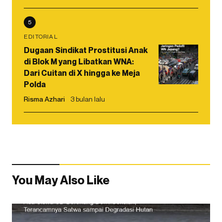
5
EDITORIAL
Dugaan Sindikat Prostitusi Anak
di Blok M yang Libatkan WNA:
Dari Cuitan di X hingga ke Meja
Polda
Risma Azhari
3 bulan lalu
You May Also Like