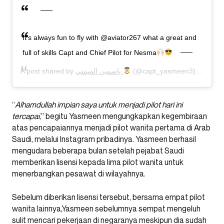
It’s always fun to fly with @aviator267 what a great and
full of skills Capt and Chief Pilot for Nesma
A post shared by
ياسمين الميمني
(@capt_yasmeen3) on
Jun 
“
Alhamdullah impian saya untuk menjadi pilot hari ini
tercapai
,” begitu Yasmeen mengungkapkan kegembiraan
atas pencapaiannya menjadi pilot wanita pertama di Arab
Saudi, melalui Instagram pribadinya. Yasmeen berhasil
mengudara beberapa bulan setelah pejabat Saudi
memberikan lisensi kepada lima pilot wanita untuk
menerbangkan pesawat di wilayahnya.
Sebelum diberikan lisensi tersebut, bersama empat pilot
wanita lainnya,Yasmeen sebelumnya sempat mengeluh
sulit mencari pekerjaan di negaranya meskipun dia sudah