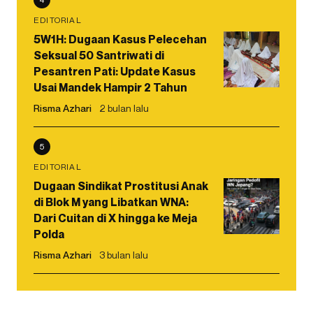
EDITORIAL
5W1H: Dugaan Kasus Pelecehan
Seksual 50 Santriwati di
Pesantren Pati: Update Kasus
Usai Mandek Hampir 2 Tahun
Risma Azhari
2 bulan lalu
5
EDITORIAL
Dugaan Sindikat Prostitusi Anak
di Blok M yang Libatkan WNA:
Dari Cuitan di X hingga ke Meja
Polda
Risma Azhari
3 bulan lalu