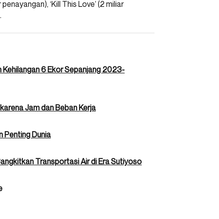
enayangan), ‘Kill This Love’ (2 miliar
.
 Kehilangan 6 Ekor Sepanjang 2023-
l karena Jam dan Beban Kerja
n Penting Dunia
gkitkan Transportasi Air di Era Sutiyoso
e