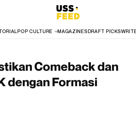
TORIAL
POP CULTURE
MAGAZINES
DRAFT PICKS
WRIT
astikan Comeback dan
K dengan Formasi