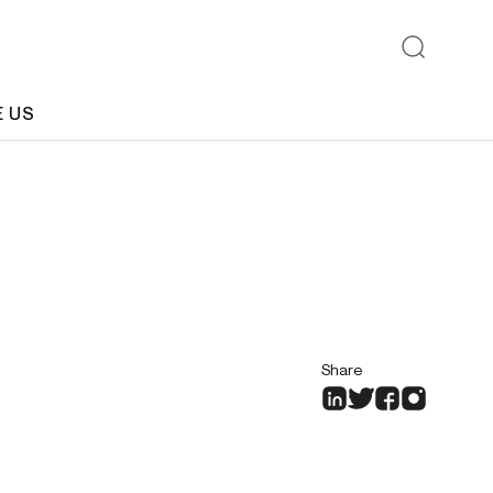
E US
Share