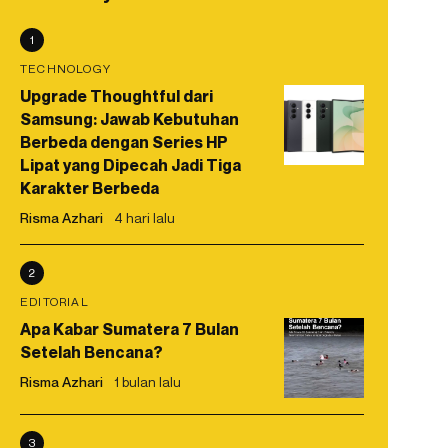
1
TECHNOLOGY
Upgrade Thoughtful dari
Samsung: Jawab Kebutuhan
Berbeda dengan Series HP
Lipat yang Dipecah Jadi Tiga
Karakter Berbeda
Risma Azhari
4 hari lalu
2
EDITORIAL
Apa Kabar Sumatera 7 Bulan
Setelah Bencana?
Risma Azhari
1 bulan lalu
3