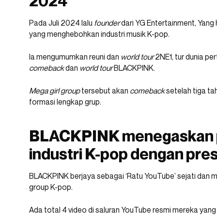
2024
Pada Juli 2024 lalu
founder
dari YG Entertainment, Yan
yang menghebohkan industri musik K-pop.
Ia mengumumkan reuni dan
world tour
2NE1, tur dunia p
comeback
dan
world tour
BLACKPINK.
Mega girl group
tersebut akan
comeback
setelah tiga ta
formasi lengkap grup.
BLACKPINK menegaskan po
industri K-pop dengan pres
BLACKPINK berjaya sebagai ‘Ratu YouTube’ sejati dan me
group K-pop.
Ada total 4 video di saluran YouTube resmi mereka yang me