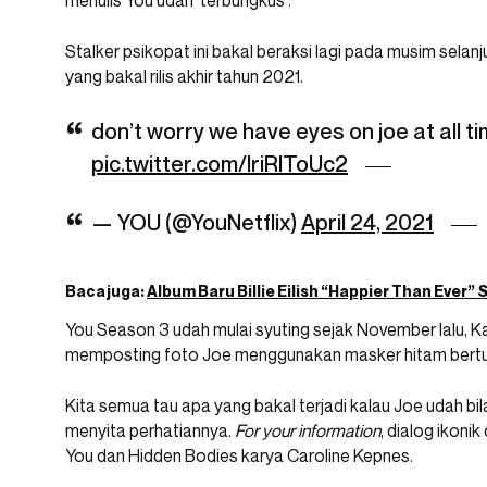
menulis You udah ‘terbungkus’.
Stalker psikopat ini bakal beraksi lagi pada musim selanju
yang bakal rilis akhir tahun 2021.
don’t worry we have eyes on joe at all 
pic.twitter.com/IriRlToUc2
— YOU (@YouNetflix)
April 24, 2021
Baca juga:
Album Baru Billie Eilish “Happier Than Ever” S
You Season 3 udah mulai syuting sejak November lalu, K
memposting foto Joe menggunakan masker hitam bertuli
Kita semua tau apa yang bakal terjadi kalau Joe udah bi
menyita perhatiannya.
For your information
, dialog ikonik
You dan Hidden Bodies karya Caroline Kepnes.