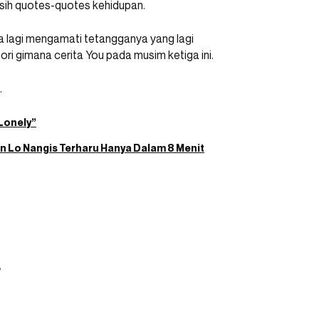
asih quotes-quotes kehidupan.
ya lagi mengamati tetangganya yang lagi
ori gimana cerita You pada musim ketiga ini.
.
Lonely”
in Lo Nangis Terharu Hanya Dalam 8 Menit
?