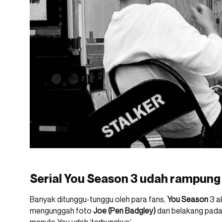
Serial You Season 3 udah rampung pr
Banyak ditunggu-tunggu oleh para fans,
You Season
3 a
mengunggah foto
Joe (Pen Badgley)
dari belakang pada 