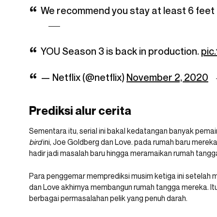
We recommend you stay at least 6 feet f
YOU Season 3 is back in production.
pic
— Netflix (@netflix)
November 2, 2020
Prediksi alur cerita
Sementara itu, serial ini bakal kedatangan banyak pem
bird
ini, Joe Goldberg dan Love. pada rumah baru mereka.
hadir jadi masalah baru hingga meramaikan rumah tangga
Para penggemar memprediksi musim ketiga ini setelah mel
dan Love akhirnya membangun rumah tangga mereka. Itu
berbagai permasalahan pelik yang penuh darah.