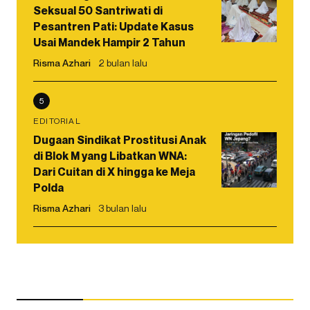
Seksual 50 Santriwati di
Pesantren Pati: Update Kasus
Usai Mandek Hampir 2 Tahun
Risma Azhari
2 bulan lalu
5
EDITORIAL
Dugaan Sindikat Prostitusi Anak
di Blok M yang Libatkan WNA:
Dari Cuitan di X hingga ke Meja
Polda
Risma Azhari
3 bulan lalu