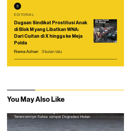
5
EDITORIAL
Dugaan Sindikat Prostitusi Anak
di Blok M yang Libatkan WNA:
Dari Cuitan di X hingga ke Meja
Polda
Risma Azhari
3 bulan lalu
You May Also Like