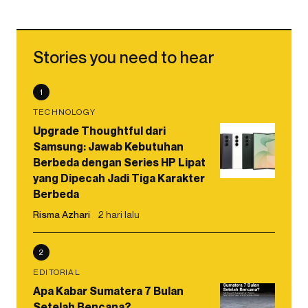
Stories you need to hear
1
TECHNOLOGY
Upgrade Thoughtful dari
Samsung: Jawab Kebutuhan
Berbeda dengan Series HP Lipat
yang Dipecah Jadi Tiga Karakter
Berbeda
Risma Azhari
2 hari lalu
2
EDITORIAL
Apa Kabar Sumatera 7 Bulan
Setelah Bencana?