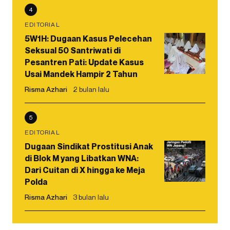
4
EDITORIAL
5W1H: Dugaan Kasus Pelecehan
Seksual 50 Santriwati di
Pesantren Pati: Update Kasus
Usai Mandek Hampir 2 Tahun
Risma Azhari
2 bulan lalu
5
EDITORIAL
Dugaan Sindikat Prostitusi Anak
di Blok M yang Libatkan WNA:
Dari Cuitan di X hingga ke Meja
Polda
Risma Azhari
3 bulan lalu