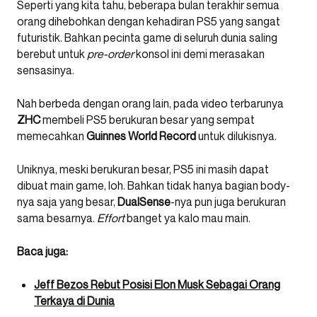
Seperti yang kita tahu, beberapa bulan terakhir semua
orang dihebohkan dengan kehadiran PS5 yang sangat
futuristik. Bahkan pecinta game di seluruh dunia saling
berebut untuk
pre-order
konsol ini demi merasakan
sensasinya.
Nah berbeda dengan orang lain, pada video terbarunya
ZHC
membeli PS5 berukuran besar yang sempat
memecahkan
Guinnes World Record
untuk dilukisnya.
Uniknya, meski berukuran besar, PS5 ini masih dapat
dibuat main game, loh. Bahkan tidak hanya bagian body-
nya saja yang besar,
DualSense
-nya pun juga berukuran
sama besarnya.
Effort
banget ya kalo mau main.
Baca juga:
Jeff Bezos Rebut Posisi Elon Musk Sebagai Orang
Terkaya di Dunia