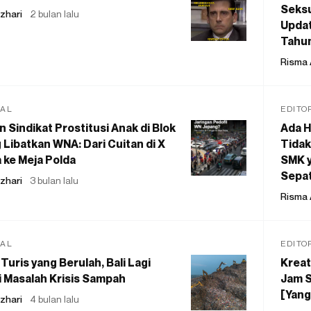
Seksu
zhari
2 bulan lalu
Updat
Tahu
Risma 
IAL
EDITO
 Sindikat Prostitusi Anak di Blok
Ada H
 Libatkan WNA: Dari Cuitan di X
Tidak
 ke Meja Polda
SMK y
Sepat
zhari
3 bulan lalu
Risma 
IAL
EDITO
Turis yang Berulah, Bali Lagi
Kreat
 Masalah Krisis Sampah
Jam S
[Yang
zhari
4 bulan lalu