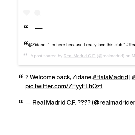
? @Zidane: "I'm here because I really love this club." #R
A post shared by
Real Madrid C.F.
(@realmadrid) on
M
? Welcome back, Zidane.
#HalaMadrid
|
#
pic.twitter.com/ZEyyELhQzt
— Real Madrid C.F. ???? (@realmadride