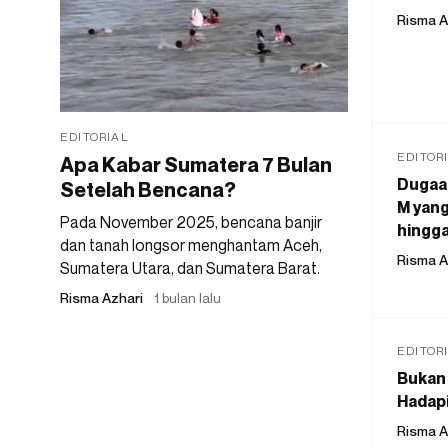
Risma A
EDITORIAL
EDITOR
Apa Kabar Sumatera 7 Bulan
Dugaan
Setelah Bencana?
M yang
Pada November 2025, bencana banjir
hingga
dan tanah longsor menghantam Aceh,
Risma A
Sumatera Utara, dan Sumatera Barat.
Risma Azhari
1 bulan lalu
EDITOR
Bukan 
Hadapi
Risma A