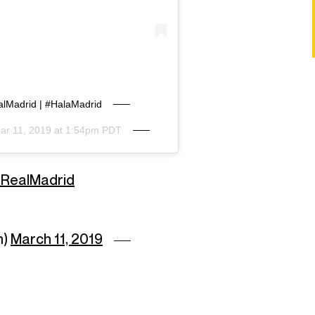
ealMadrid | #HalaMadrid
ar 11, 2019 at 1:54pm PDT
RealMadrid
n)
March 11, 2019