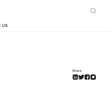
E US
Share