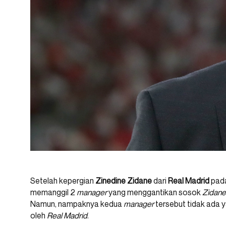
Setelah kepergian
Zinedine Zidane
dari
Real Madrid
pada
memanggil 2
manager
yang menggantikan sosok
Zidane
Namun, nampaknya kedua
manager
tersebut tidak ada 
oleh
Real Madrid
.