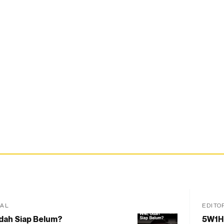
IAL
EDITO
dah Siap Belum?
5W1H