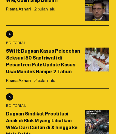
WNI, Udah Siap Belum?
Risma Azhari
2 bulan lalu
4
EDITORIAL
5W1H: Dugaan Kasus Pelecehan
Seksual 50 Santriwati di
Pesantren Pati: Update Kasus
Usai Mandek Hampir 2 Tahun
Risma Azhari
2 bulan lalu
5
EDITORIAL
Dugaan Sindikat Prostitusi
Anak di Blok M yang Libatkan
WNA: Dari Cuitan di X hingga ke