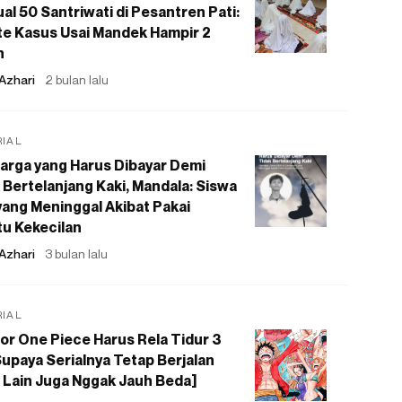
al 50 Santriwati di Pesantren Pati:
e Kasus Usai Mandek Hampir 2
n
Azhari
2 bulan lalu
RIAL
arga yang Harus Dibayar Demi
 Bertelanjang Kaki, Mandala: Siswa
ang Meninggal Akibat Pakai
u Kekecilan
Azhari
3 bulan lalu
RIAL
or One Piece Harus Rela Tidur 3
upaya Serialnya Tetap Berjalan
 Lain Juga Nggak Jauh Beda]