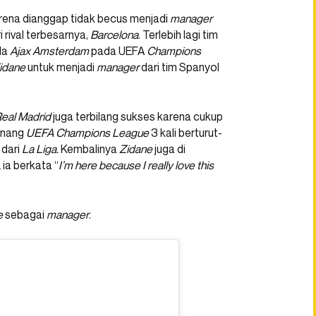
rena dianggap tidak becus menjadi
manager
i rival terbesarnya,
Barcelona
. Terlebih lagi tim
da
Ajax Amsterdam
pada UEFA
Champions
idane
untuk menjadi
manager
dari tim Spanyol
eal Madrid
juga terbilang sukses karena cukup
nang
UEFA Champions League
3 kali berturut-
 dari
La Liga.
Kembalinya
Zidane
juga di
,
ia berkata “
I’m here because I really love this
e
sebagai
manager
.