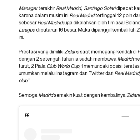
Manager
terakhir
Real Madrid
,
Santiago Solari
dipecat ka
karena dalam musim ini
Real Madrid
tertinggal 12 poin dar
sebesar
Real
Madrid
juga dikalahkan oleh tim asal Belan
League
di putaran 16 besar. Maka dipanggil kembali lah
Z
ini.
Prestasi yang dimiliki
Zidane
saat memegang kendali di
R
dengan 2 setengah tahun ia sudah membawa
Madrid
me
turut, 2 Piala
Club World Cup,
1 memuncaki posisi teratas
umumkan melalui Instagram dan Twitter dari
Real Madrid
club
.”
Semoga
Madrid
semakin kuat dengan kembalinya
Zidan