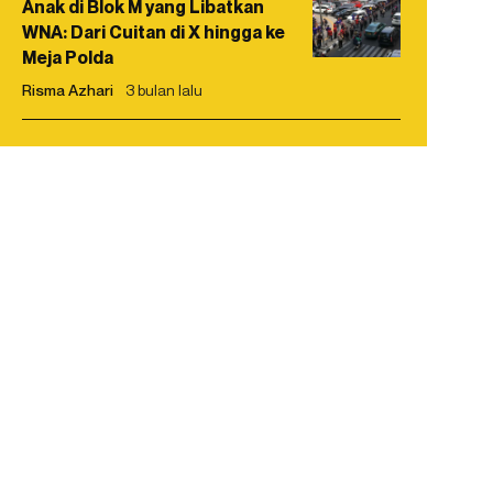
Anak di Blok M yang Libatkan
WNA: Dari Cuitan di X hingga ke
Meja Polda
Risma Azhari
3 bulan lalu