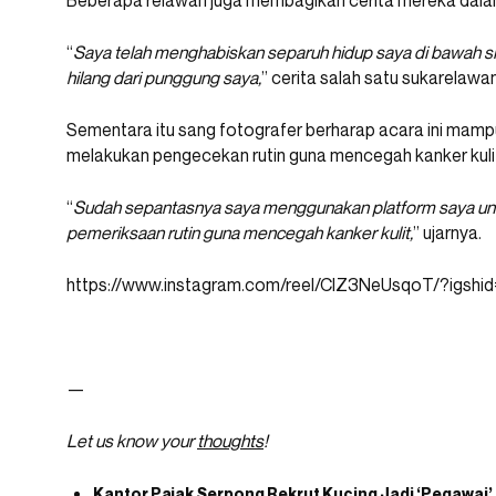
Beberapa relawan juga membagikan cerita mereka dalam
“
Saya telah menghabiskan separuh hidup saya di bawah 
hilang dari punggung saya,
” cerita salah satu sukarelawan
Sementara itu sang fotografer berharap acara ini mam
melakukan pengecekan rutin guna mencegah kanker kuli
“
Sudah sepantasnya saya menggunakan platform saya un
pemeriksaan rutin guna mencegah kanker kulit,
” ujarnya.
https://www.instagram.com/reel/ClZ3NeUsqoT/?i
—
Let us know your
thoughts
!
Kantor Pajak Serpong Rekrut Kucing Jadi ‘Pegawai’,