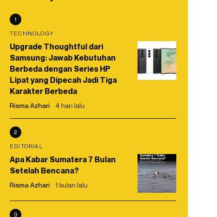
1
TECHNOLOGY
Upgrade Thoughtful dari
Samsung: Jawab Kebutuhan
Berbeda dengan Series HP
Lipat yang Dipecah Jadi Tiga
Karakter Berbeda
Risma Azhari
4 hari lalu
2
EDITORIAL
Apa Kabar Sumatera 7 Bulan
Setelah Bencana?
Risma Azhari
1 bulan lalu
3