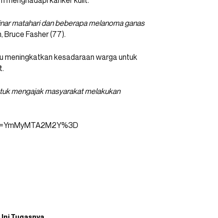
 menghadapi kanker kulit.
sinar matahari dan beberapa melanoma ganas
, Bruce Fasher (77).
pu meningkatkan kesadaraan warga untuk
t.
tuk mengajak masyarakat melakukan
gshid=YmMyMTA2M2Y%3D
 Ini Tugasnya