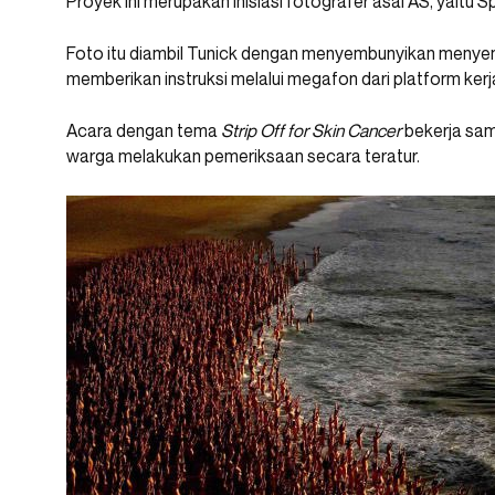
Proyek ini merupakan inisiasi fotografer asal AS, yaitu S
Foto itu diambil Tunick dengan menyembunyikan menye
memberikan instruksi melalui megafon dari platform kerja
Acara dengan tema
Strip Off for Skin Cancer
bekerja sa
warga melakukan pemeriksaan secara teratur.