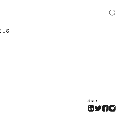
E US
Share