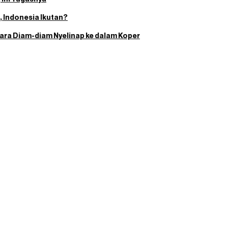
 Indonesia Ikutan?
ara Diam-diam Nyelinap ke dalam Koper