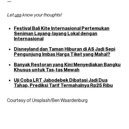
—
Let
uss
know your thoughts!
Festival Bali Kite Internasional Pertemukan
Seniman Layang-layang Lokal dengan
Internasional
Disneyland dan Taman Hiburan di AS Jadi Sepi
Pengunjung Imbas Harga Tiket yang Mahal?
Banyak Restoran yang Kini Menyediakan Bangku
Khusus untuk Tas-tas Mewah
Uji Coba LRT Jabodebek Dibatasi Jadi Dua
Tahap, Prediksi Tarif Termahalnya Rp25 Ribu
Courtesy of Unsplash/Ben Waardenburg