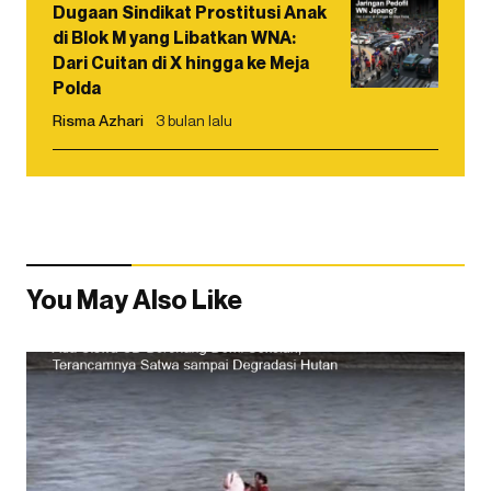
Dugaan Sindikat Prostitusi Anak
di Blok M yang Libatkan WNA:
Dari Cuitan di X hingga ke Meja
Polda
Risma Azhari
3 bulan lalu
You May Also Like