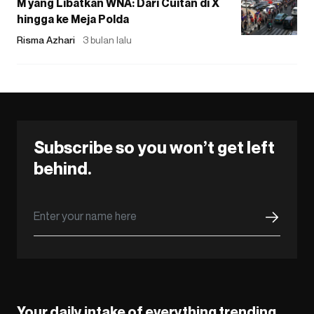
M yang Libatkan WNA: Dari Cuitan di X
hingga ke Meja Polda
Risma Azhari
3 bulan lalu
Subscribe so you won’t get left
behind.
Your daily intake of everything trending