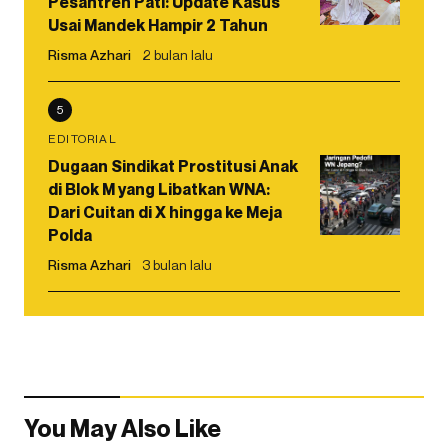
Pesantren Pati: Update Kasus
Usai Mandek Hampir 2 Tahun
Risma Azhari
2 bulan lalu
5
EDITORIAL
Dugaan Sindikat Prostitusi Anak
di Blok M yang Libatkan WNA:
Dari Cuitan di X hingga ke Meja
Polda
Risma Azhari
3 bulan lalu
You May Also Like