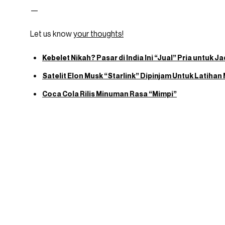
—
Let us know
your thoughts!
Kebelet Nikah? Pasar di India Ini “Jual” Pria untuk J
Satelit Elon Musk “Starlink” Dipinjam Untuk Latihan 
Coca Cola Rilis Minuman Rasa “Mimpi”