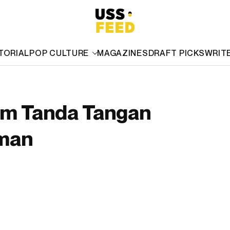
TORIAL
POP CULTURE
MAGAZINES
DRAFT PICKS
WRIT
om Tanda Tangan
rman