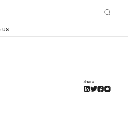
E US
Share