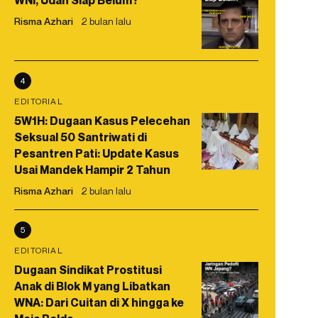
WNI, Udah Siap Belum?
Risma Azhari
2 bulan lalu
4
EDITORIAL
5W1H: Dugaan Kasus Pelecehan
Seksual 50 Santriwati di
Pesantren Pati: Update Kasus
Usai Mandek Hampir 2 Tahun
Risma Azhari
2 bulan lalu
5
EDITORIAL
Dugaan Sindikat Prostitusi
Anak di Blok M yang Libatkan
WNA: Dari Cuitan di X hingga ke