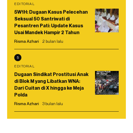
EDITORIAL
5W1H: Dugaan Kasus Pelecehan
Seksual 50 Santriwati di
Pesantren Pati: Update Kasus
Usai Mandek Hampir 2 Tahun
Risma Azhari
2 bulan lalu
5
EDITORIAL
Dugaan Sindikat Prostitusi Anak
di Blok M yang Libatkan WNA:
Dari Cuitan di X hingga ke Meja
Polda
Risma Azhari
3 bulan lalu