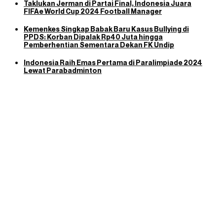
Taklukan Jerman di Partai Final, Indonesia Juara
FIFAe World Cup 2024 Football Manager
Kemenkes Singkap Babak Baru Kasus Bullying di
PPDS: Korban Dipalak Rp40 Juta hingga
Pemberhentian Sementara Dekan FK Undip
Indonesia Raih Emas Pertama di Paralimpiade 2024
Lewat Parabadminton