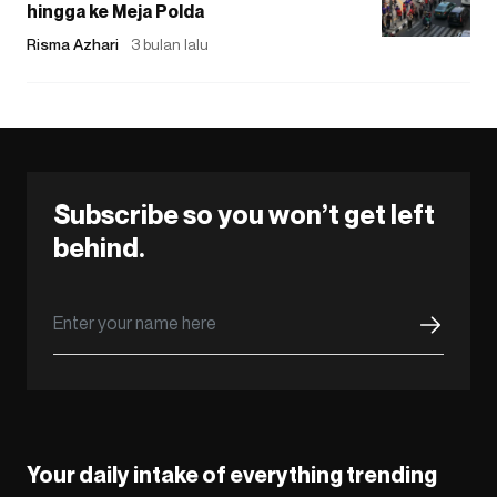
hingga ke Meja Polda
Risma Azhari
3 bulan lalu
Subscribe so you won’t get left
behind.
Your daily intake of everything trending