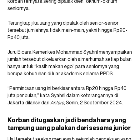
korban ternyata sering dipalak oleh “oknum-oknum”
seniornya.
Terungkap jika uang yang dipalak oleh senior-senior
tersebut jumlahnya tidak main-main, yakni hingga Rp20-
Rp40 juta.
Juru Bicara Kemenkes Mohammad Syahril menyampaikan
jumlah tersebut dikeluarkan oleh almarhumah setiap bulan
hanya untuk “kasih makan ego” para seniornya yang
berupa kebutuhan di luar akademik selama PPDS.
“Permintaan uang ini berkisar antara Rp20 hingga Rp40
juta per bulan,” kata Syahril dalam keterangannya di
Jakarta dilansir dari
Antara
, Senin, 2 September 2024.
Korban ditugaskan jadi bendahara yang
tampung uang palakan dari sesama junior
Hal tersebut seakan menjawab sejumlah pengakuan yang