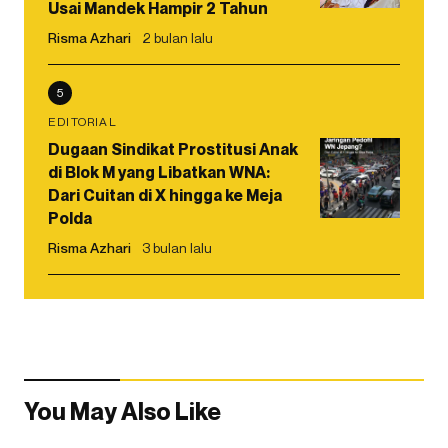
Usai Mandek Hampir 2 Tahun
Risma Azhari
2 bulan lalu
5
EDITORIAL
Dugaan Sindikat Prostitusi Anak
di Blok M yang Libatkan WNA:
Dari Cuitan di X hingga ke Meja
Polda
Risma Azhari
3 bulan lalu
You May Also Like