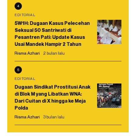
4
EDITORIAL
5W1H: Dugaan Kasus Pelecehan
Seksual 50 Santriwati di
Pesantren Pati: Update Kasus
Usai Mandek Hampir 2 Tahun
Risma Azhari
2 bulan lalu
5
EDITORIAL
Dugaan Sindikat Prostitusi Anak
di Blok M yang Libatkan WNA:
Dari Cuitan di X hingga ke Meja
Polda
Risma Azhari
3 bulan lalu