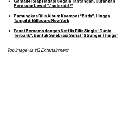
Gamaliél Siap Hadapi Segala Tantangan, Curahkan
Perasaan Lewat “/ asteroid /”
Pamungkas Rilis Album Keempat “Birdy”, Hingga
Tampil di Billboard New York
Feast Bersama dengan Netflix Rilis Single “Dunia
Terbalik”, Bentuk Selebrasi Serial “Stranger Things”
Top image via YG Entertainment