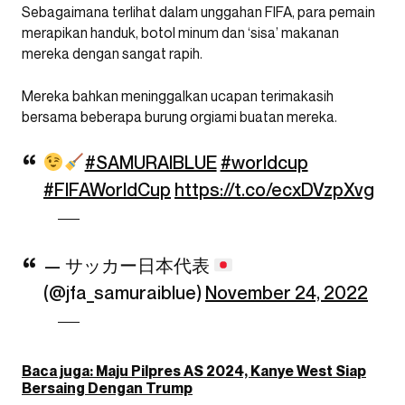
Sebagaimana terlihat dalam unggahan FIFA, para pemain
merapikan handuk, botol minum dan ‘sisa’ makanan
mereka dengan sangat rapih.
Mereka bahkan meninggalkan ucapan terimakasih
bersama beberapa burung orgiami buatan mereka.
#SAMURAIBLUE
#worldcup
#FIFAWorldCup
https://t.co/ecxDVzpXvg
— サッカー日本代表
(@jfa_samuraiblue)
November 24, 2022
Baca juga: Maju Pilpres AS 2024, Kanye West Siap
Bersaing Dengan Trump