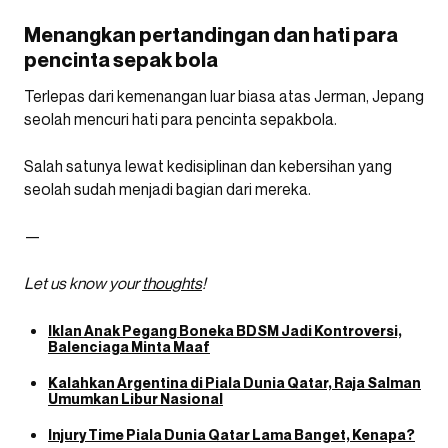
Menangkan pertandingan dan hati para
pencinta sepak bola
Terlepas dari kemenangan luar biasa atas Jerman, Jepang
seolah mencuri hati para pencinta sepakbola.
Salah satunya lewat kedisiplinan dan kebersihan yang
seolah sudah menjadi bagian dari mereka.
—
Let us know your
thoughts
!
Iklan Anak Pegang Boneka BDSM Jadi Kontroversi,
Balenciaga Minta Maaf
Kalahkan Argentina di Piala Dunia Qatar, Raja Salman
Umumkan Libur Nasional
Injury Time Piala Dunia Qatar Lama Banget, Kenapa?