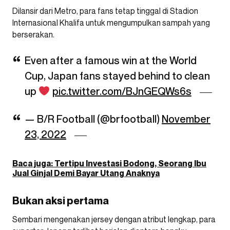
Dilansir dari Metro, para fans tetap tinggal di Stadion
Internasional Khalifa untuk mengumpulkan sampah yang
berserakan.
Even after a famous win at the World
Cup, Japan fans stayed behind to clean
up
pic.twitter.com/BJnGEQWs6s
— B/R Football (@brfootball)
November
23, 2022
Baca juga: Tertipu Investasi Bodong, Seorang Ibu
Jual Ginjal Demi Bayar Utang Anaknya
Bukan aksi pertama
Sembari mengenakan jersey dengan atribut lengkap, para