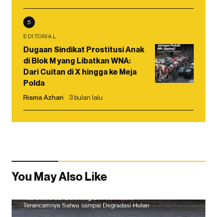
5
EDITORIAL
Dugaan Sindikat Prostitusi Anak
di Blok M yang Libatkan WNA:
Dari Cuitan di X hingga ke Meja
Polda
Risma Azhari
3 bulan lalu
You May Also Like