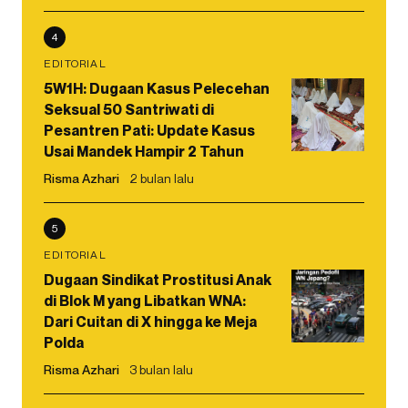
4
EDITORIAL
5W1H: Dugaan Kasus Pelecehan
Seksual 50 Santriwati di
Pesantren Pati: Update Kasus
Usai Mandek Hampir 2 Tahun
Risma Azhari
2 bulan lalu
5
EDITORIAL
Dugaan Sindikat Prostitusi Anak
di Blok M yang Libatkan WNA:
Dari Cuitan di X hingga ke Meja
Polda
Risma Azhari
3 bulan lalu