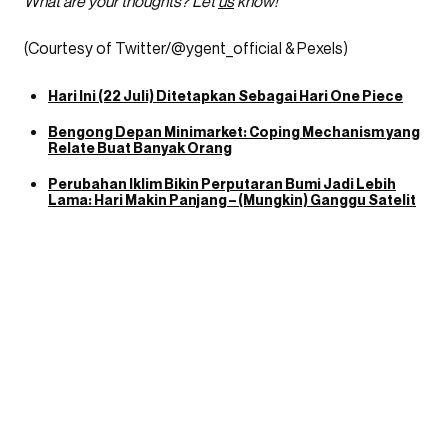
What are your thoughts? Let
us
know!
(Courtesy of Twitter/@ygent_official & Pexels)
Hari Ini (22 Juli) Ditetapkan Sebagai Hari One Piece
Bengong Depan Minimarket: Coping Mechanism yang
Relate Buat Banyak Orang
Perubahan Iklim Bikin Perputaran Bumi Jadi Lebih
Lama: Hari Makin Panjang – (Mungkin) Ganggu Satelit