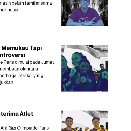
 masih belum familier sama
 Indonesia
i: Memukau Tapi
ntroversi
de Paris dimulai pada Jumat
erlombaan olahraga
 berbagai atraksi yang
njukkan
iterima Atlet
Ahli Gizi Olimpiade Paris