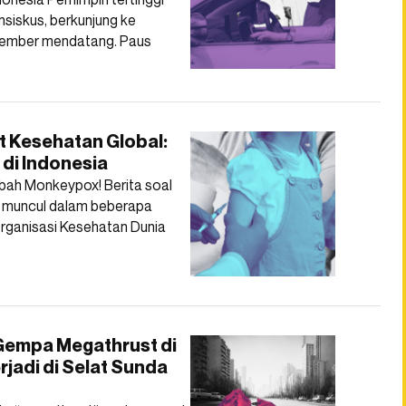
nsiskus, berkunjung ke
ptember mendatang. Paus
 Kesehatan Global:
 di Indonesia
abah Monkeypox! Berita soal
 muncul dalam beberapa
 Organisasi Kesehatan Dunia
Gempa Megathrust di
rjadi di Selat Sunda