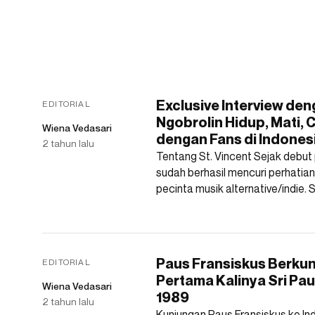
Exclusive Interview den
EDITORIAL
Ngobrolin Hidup, Mati, 
Wiena Vedasari
dengan Fans di Indones
2 tahun lalu
Tentang St. Vincent Sejak debut
sudah berhasil mencuri perhatia
pecinta musik alternative/indie. S
Paus Fransiskus Berkun
EDITORIAL
Pertama Kalinya Sri Pa
Wiena Vedasari
1989
2 tahun lalu
Kunjungan Paus Fransiskus ke In