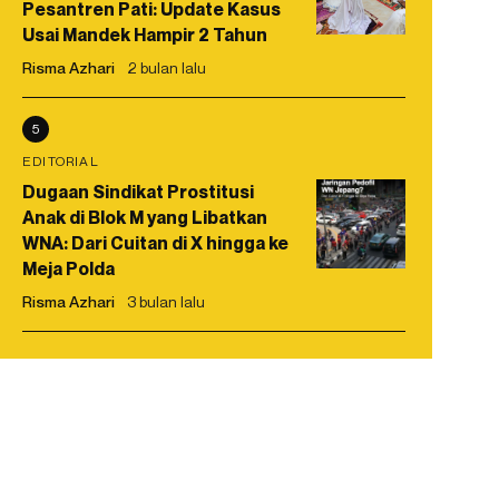
Pesantren Pati: Update Kasus
Usai Mandek Hampir 2 Tahun
Risma Azhari
2 bulan lalu
5
EDITORIAL
Dugaan Sindikat Prostitusi
Anak di Blok M yang Libatkan
WNA: Dari Cuitan di X hingga ke
Meja Polda
Risma Azhari
3 bulan lalu