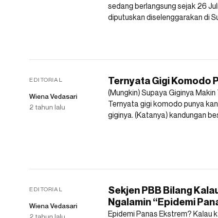
sedang berlangsung sejak 26 Juli
diputuskan diselenggarakan di S
Ternyata Gigi Komodo P
EDITORIAL
(Mungkin) Supaya Giginya Makin
Wiena Vedasari
Ternyata gigi komodo punya kand
2 tahun lalu
giginya. (Katanya) kandungan bes
Sekjen PBB Bilang Kalau 
EDITORIAL
Ngalamin “Epidemi Pan
Wiena Vedasari
Epidemi Panas Ekstrem? Kalau k
2 tahun lalu