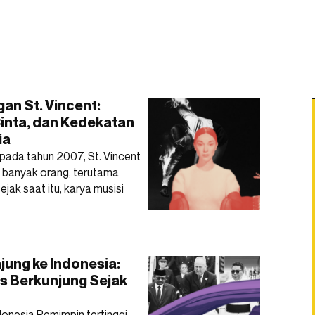
gan St. Vincent:
Cinta, dan Kedekatan
ia
 pada tahun 2007, St. Vincent
n banyak orang, terutama
ejak saat itu, karya musisi
jung ke Indonesia:
us Berkunjung Sejak
donesia Pemimpin tertinggi