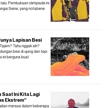
 lalu. Pembukaan olimpiade ini
ungai Seine, yang notabene
unya Lapisan Besi
 Tajem? Tahu nggak sih?
ungan besi di ujung dan tepi
i ini berguna buat
Saat Ini Kita Lagi
as Ekstrem”
alian merasa dalam beberapa