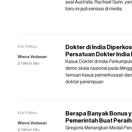
asal Australia, Rachael Gunn, ya
baru ini jadi sensasi di media
Dokter di India Diperko
EDITORIAL
Persatuan Dokter India
Wiena Vedasari
Kasus Dokter di India Perkumpul
2 tahun lalu
demo skala nasional pada Mingg
temuan kasus pemerkosaan dan
dokter perempuan
Berapa Banyak Bonus y
EDITORIAL
Pemerintah Buat Peraih
Wiena Vedasari
Gregoria Menangkan Medali Peru
2 tahun lalu