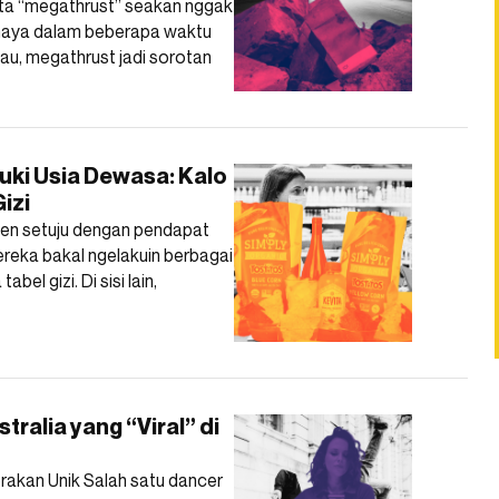
a “megathrust” seakan nggak
 maya dalam beberapa waktu
tau, megathrust jadi sorotan
ki Usia Dewasa: Kalo
izi
zen setuju dengan pendapat
reka bakal ngelakuin berbagai
el gizi. Di sisi lain,
ralia yang “Viral” di
rakan Unik Salah satu dancer