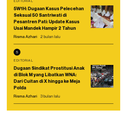
EDITORIAL
5W1H: Dugaan Kasus Pelecehan
Seksual 50 Santriwati di
Pesantren Pati: Update Kasus
Usai Mandek Hampir 2 Tahun
Risma Azhari
2 bulan lalu
5
EDITORIAL
Dugaan Sindikat Prostitusi Anak
di Blok M yang Libatkan WNA:
Dari Cuitan di X hingga ke Meja
Polda
Risma Azhari
3 bulan lalu