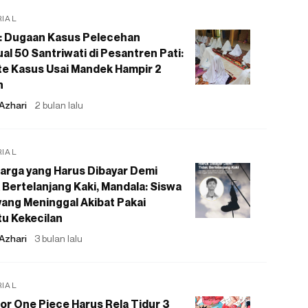
RIAL
: Dugaan Kasus Pelecehan
al 50 Santriwati di Pesantren Pati:
e Kasus Usai Mandek Hampir 2
n
Azhari
2 bulan lalu
RIAL
arga yang Harus Dibayar Demi
 Bertelanjang Kaki, Mandala: Siswa
ang Meninggal Akibat Pakai
u Kekecilan
Azhari
3 bulan lalu
RIAL
or One Piece Harus Rela Tidur 3