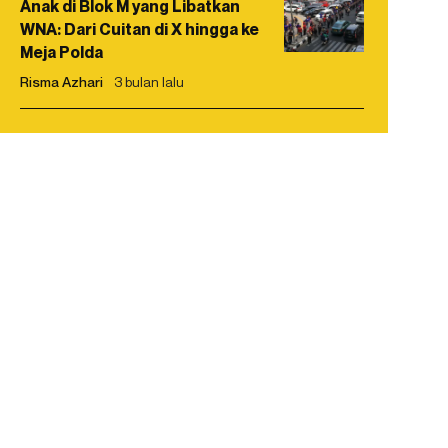
Anak di Blok M yang Libatkan
WNA: Dari Cuitan di X hingga ke
Meja Polda
Risma Azhari
3 bulan lalu