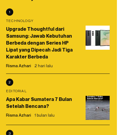
1
TECHNOLOGY
Upgrade Thoughtful dari
Samsung: Jawab Kebutuhan
Berbeda dengan Series HP
Lipat yang Dipecah Jadi Tiga
Karakter Berbeda
Risma Azhari
2 hari lalu
2
EDITORIAL
Apa Kabar Sumatera 7 Bulan
Setelah Bencana?
Risma Azhari
1 bulan lalu
3