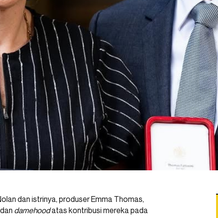
lan dan istrinya, produser Emma Thomas,
dan
damehood
atas kontribusi mereka pada