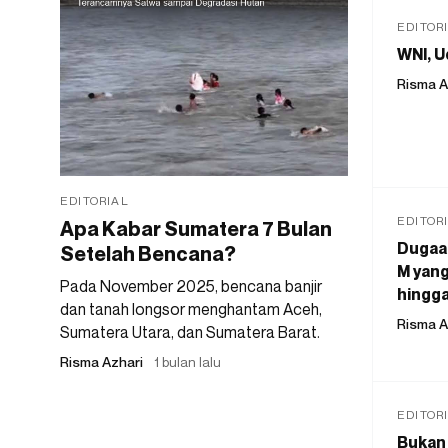
EDITOR
WNI, U
Risma A
EDITORIAL
EDITOR
Apa Kabar Sumatera 7 Bulan
Dugaan
Setelah Bencana?
M yang
Pada November 2025, bencana banjir
hingga
dan tanah longsor menghantam Aceh,
Risma A
Sumatera Utara, dan Sumatera Barat.
Risma Azhari
1 bulan lalu
EDITOR
Bukan 