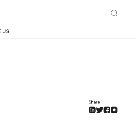
E US
Share