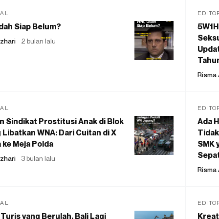
IAL
EDITO
dah Siap Belum?
5W1H
Seksu
zhari
2 bulan lalu
Updat
Tahu
Risma 
IAL
EDITO
 Sindikat Prostitusi Anak di Blok
Ada H
 Libatkan WNA: Dari Cuitan di X
Tidak
 ke Meja Polda
SMK y
Sepat
zhari
3 bulan lalu
Risma 
IAL
EDITO
Turis yang Berulah, Bali Lagi
Kreat