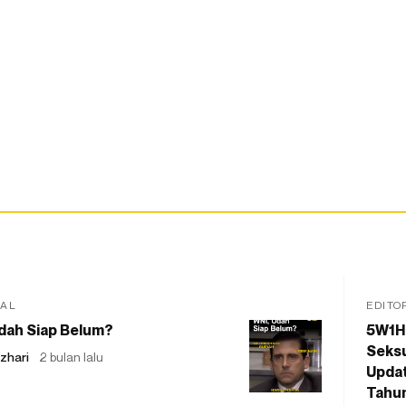
IAL
EDITO
dah Siap Belum?
5W1H
Seksu
zhari
2 bulan lalu
Updat
Tahu