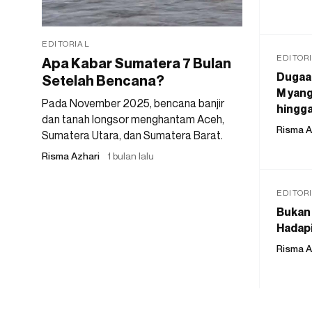
EDITORIAL
EDITOR
Apa Kabar Sumatera 7 Bulan
Dugaan
Setelah Bencana?
M yang
Pada November 2025, bencana banjir
hingga
dan tanah longsor menghantam Aceh,
Risma A
Sumatera Utara, dan Sumatera Barat.
Risma Azhari
1 bulan lalu
EDITOR
Bukan 
Hadapi
Risma A