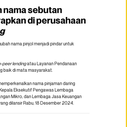
n nama sebutan
rapkan di perusahaan
ng
ubah nama pinjol menjadi pindar untuk
o-peer lending
atau Layanan Pendanaan
ng baik di mata masyarakat.
h memperkenalkan nama pinjaman daring
ata Kepala Eksekutif Pengawas Lembaga
angan Mikro, dan Lembaga Jasa Keuangan
ang dilansir Rabu, 18 Desember 2024.