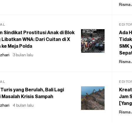
Risma 
IAL
EDITO
 Sindikat Prostitusi Anak di Blok
Ada H
 Libatkan WNA: Dari Cuitan di X
Tidak
 ke Meja Polda
SMK y
Sepat
zhari
3 bulan lalu
Risma 
IAL
EDITO
Turis yang Berulah, Bali Lagi
Kreat
 Masalah Krisis Sampah
Jam S
[Yang
zhari
4 bulan lalu
Risma 