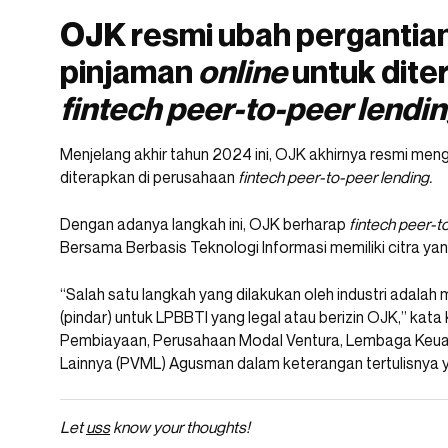
OJK resmi ubah pergantia
pinjaman
online
untuk dite
fintech peer-to-peer lendi
Menjelang akhir tahun 2024 ini, OJK akhirnya resmi meng
diterapkan di perusahaan
fintech peer-to-peer lending.
Dengan adanya langkah ini, OJK berharap
fintech peer-t
Bersama Berbasis Teknologi Informasi memiliki citra ya
“Salah satu langkah yang dilakukan oleh industri adala
(pindar) untuk LPBBTI yang legal atau berizin OJK,” k
Pembiayaan, Perusahaan Modal Ventura, Lembaga Keu
Lainnya (PVML) Agusman dalam keterangan tertulisnya y
Let
uss
know your thoughts!