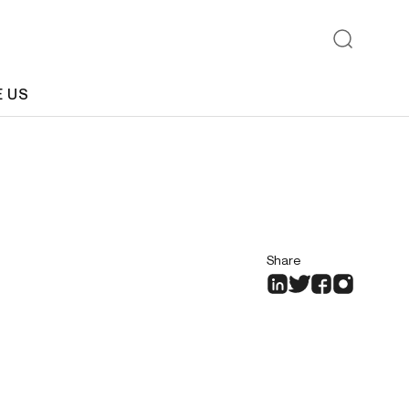
E US
Share