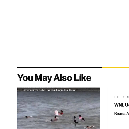
You May Also Like
EDITOR
WNI, U
Risma A