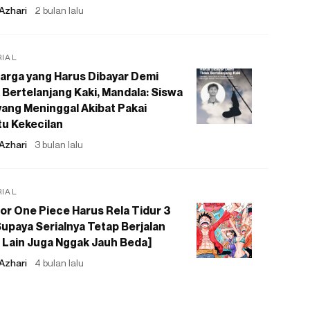
Azhari
2 bulan lalu
RIAL
arga yang Harus Dibayar Demi
 Bertelanjang Kaki, Mandala: Siswa
ang Meninggal Akibat Pakai
u Kekecilan
Azhari
3 bulan lalu
RIAL
or One Piece Harus Rela Tidur 3
upaya Serialnya Tetap Berjalan
 Lain Juga Nggak Jauh Beda]
Azhari
4 bulan lalu