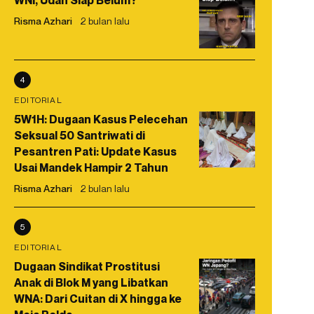
WNI, Udah Siap Belum?
Risma Azhari
2 bulan lalu
4
EDITORIAL
5W1H: Dugaan Kasus Pelecehan
Seksual 50 Santriwati di
Pesantren Pati: Update Kasus
Usai Mandek Hampir 2 Tahun
Risma Azhari
2 bulan lalu
5
EDITORIAL
Dugaan Sindikat Prostitusi
Anak di Blok M yang Libatkan
WNA: Dari Cuitan di X hingga ke