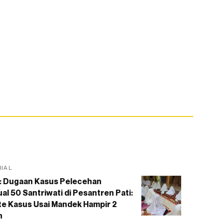
RIAL
: Dugaan Kasus Pelecehan
al 50 Santriwati di Pesantren Pati:
e Kasus Usai Mandek Hampir 2
n