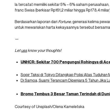
Ia tercatat memiliki sekitar 5% – 6% saham perusahaan, ya
franc Swiss (berkisar Rp161,2 miliar hingga Rp178,4 miliar)
Berdasarkan laporan dari
Fortune
, generasi kelima pew
untuk mewariskan harta kekayaannya tersebut bersama t
—
Let
uss
know your thoughts!
UNHCR: Sekitar 700 Pengungsi Rohingya di A
Sopir Taksi di Tokyo Ditangkap Polisi Atas Tuduha
Di Samoa, Suami Terancam Dipenjara 5 Tahun Jika Lup
Bromo Tembus 3 Besar Taman Terindah di Dun
Courtesy of Unsplash/Olena Kameletska