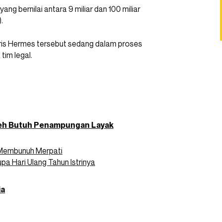
ng bernilai antara 9 miliar dan 100 miliar
.
aris Hermes tersebut sedang dalam proses
im legal.
ceh Butuh Penampungan Layak
n Membunuh Merpati
a Hari Ulang Tahun Istrinya
ia