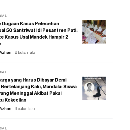
RIAL
: Dugaan Kasus Pelecehan
al 50 Santriwati di Pesantren Pati:
e Kasus Usai Mandek Hampir 2
n
Azhari
2 bulan lalu
RIAL
arga yang Harus Dibayar Demi
 Bertelanjang Kaki, Mandala: Siswa
ang Meninggal Akibat Pakai
u Kekecilan
Azhari
3 bulan lalu
RIAL