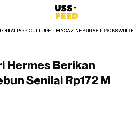
TORIAL
POP CULTURE
MAGAZINES
DRAFT PICKS
WRIT
ri Hermes Berikan
ebun Senilai Rp172 M