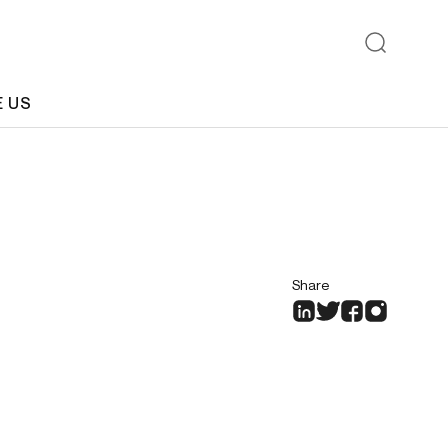
E US
Share