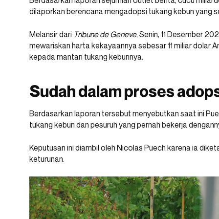
Berdasarkan laporan sejumlah outlet berita, cucu miliar
dilaporkan berencana mengadopsi tukang kebun yang s
Melansir dari
Tribune de Geneve
, Senin, 11 Desember 202
mewariskan harta kekayaannya sebesar 11 miliar dolar A
kepada mantan tukang kebunnya.
Sudah dalam proses adopsi
Berdasarkan laporan tersebut menyebutkan saat ini Pu
tukang kebun dan pesuruh yang pernah bekerja denganny
Keputusan ini diambil oleh Nicolas Puech karena ia diket
keturunan.