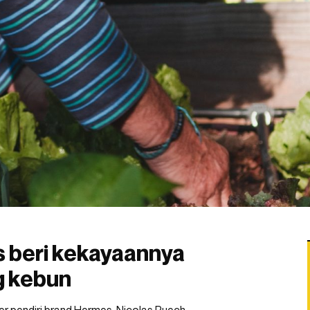
s beri kekayaannya
g kebun