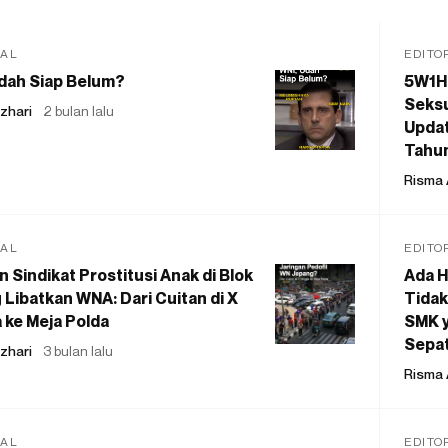
IAL
EDITO
dah Siap Belum?
5W1H
Seksu
zhari
2 bulan lalu
Updat
Tahu
Risma 
IAL
EDITO
 Sindikat Prostitusi Anak di Blok
Ada H
 Libatkan WNA: Dari Cuitan di X
Tidak
 ke Meja Polda
SMK y
Sepat
zhari
3 bulan lalu
Risma 
IAL
EDITO