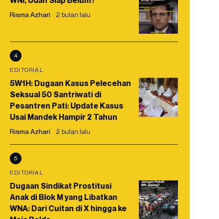
WNI, Udah Siap Belum?
Risma Azhari
2 bulan lalu
4
EDITORIAL
5W1H: Dugaan Kasus Pelecehan
Seksual 50 Santriwati di
Pesantren Pati: Update Kasus
Usai Mandek Hampir 2 Tahun
Risma Azhari
2 bulan lalu
5
EDITORIAL
Dugaan Sindikat Prostitusi
Anak di Blok M yang Libatkan
WNA: Dari Cuitan di X hingga ke