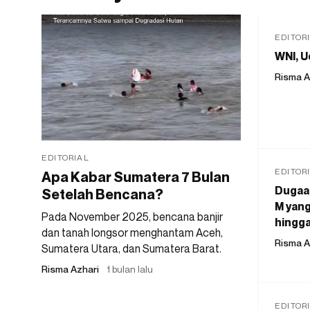
EDITOR
WNI, U
Risma A
EDITORIAL
EDITOR
Apa Kabar Sumatera 7 Bulan
Dugaan
Setelah Bencana?
M yang
Pada November 2025, bencana banjir
hingga
dan tanah longsor menghantam Aceh,
Risma A
Sumatera Utara, dan Sumatera Barat.
Risma Azhari
1 bulan lalu
EDITOR