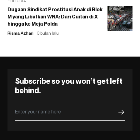
EDITORIAL
Dugaan Sindikat Prostitusi Anak di Blok
M yang Libatkan WNA: Dari Cuitan di X
hingga ke Meja Polda
Risma Azhari
3 bulan lalu
Subscribe so you won’t get left
behind.