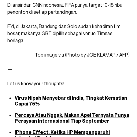
Dilansir dari CNNIndonesia, FIFA punya target 10-18 ribu
penonton di setiap pertandingan.
FYI, di Jakarta, Bandung dan Solo sudah kehadiran tim
besar, makanya GBT dipilih sebagai venue Timnas
berlaga.
Top image via (Photo by JOE KLAMAR / AFP)
—
Let us know your thoughts!
Virus Nipah Menyebar di India, Tingkat Kematian
Capai 75%
Percaya Atau Nggak, Makan Apel Ternyata Punya
Perayaan Internasional Tiap September
iPhone Effect: Ketika HP Mempengaruhi