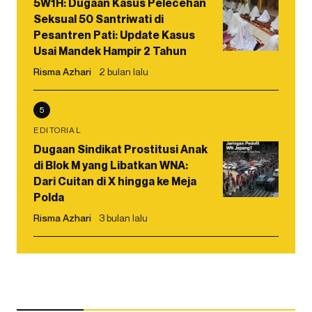
5W1H: Dugaan Kasus Pelecehan
Seksual 50 Santriwati di
Pesantren Pati: Update Kasus
Usai Mandek Hampir 2 Tahun
Risma Azhari
2 bulan lalu
5
EDITORIAL
Dugaan Sindikat Prostitusi Anak
di Blok M yang Libatkan WNA:
Dari Cuitan di X hingga ke Meja
Polda
Risma Azhari
3 bulan lalu