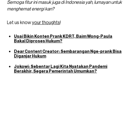
Semoga fitur ini masuk juga di Indonesia yah, lumayan untuk
menghemat energi kan?
Let us know
your thoughts
!
Usai Bikin Konten Prank KDRT, Baim Wong-Paula
Bakal Diproses Hukum?
Dear Content Creator: Sembarangan Nge-prank Bisa
Diganjar Hukum
Jokowi: Sebentar Lagi Kita Nyatakan Pandemi
Berakhir, Segera Pemerintah Umumkan?