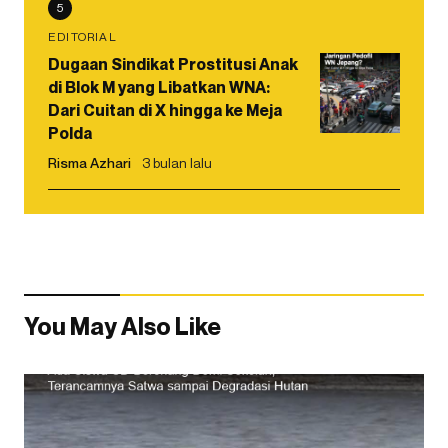
5
EDITORIAL
Dugaan Sindikat Prostitusi Anak
di Blok M yang Libatkan WNA:
Dari Cuitan di X hingga ke Meja
Polda
Risma Azhari
3 bulan lalu
You May Also Like