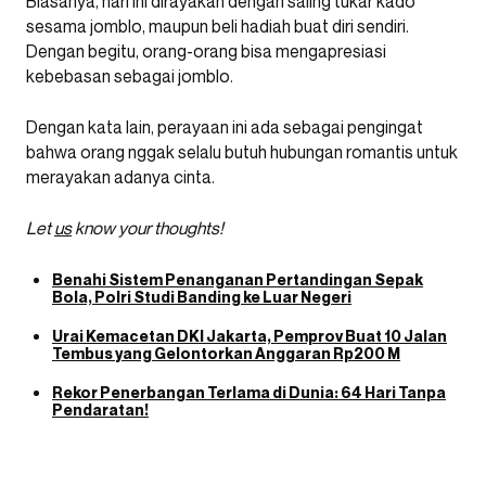
Biasanya, hari ini dirayakan dengan saling tukar kado
sesama jomblo, maupun beli hadiah buat diri sendiri.
Dengan begitu, orang-orang bisa mengapresiasi
kebebasan sebagai jomblo.
Dengan kata lain, perayaan ini ada sebagai pengingat
bahwa orang nggak selalu butuh hubungan romantis untuk
merayakan adanya cinta.
Let
us
know your thoughts!
Benahi Sistem Penanganan Pertandingan Sepak
Bola, Polri Studi Banding ke Luar Negeri
Urai Kemacetan DKI Jakarta, Pemprov Buat 10 Jalan
Tembus yang Gelontorkan Anggaran Rp200 M
Rekor Penerbangan Terlama di Dunia: 64 Hari Tanpa
Pendaratan!