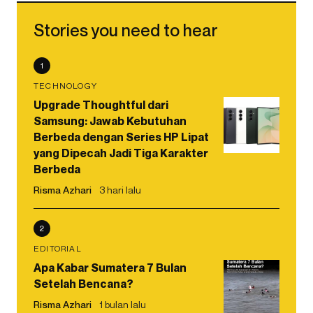
Stories you need to hear
1
TECHNOLOGY
Upgrade Thoughtful dari
Samsung: Jawab Kebutuhan
Berbeda dengan Series HP Lipat
yang Dipecah Jadi Tiga Karakter
Berbeda
Risma Azhari
3 hari lalu
2
EDITORIAL
Apa Kabar Sumatera 7 Bulan
Setelah Bencana?
Risma Azhari
1 bulan lalu