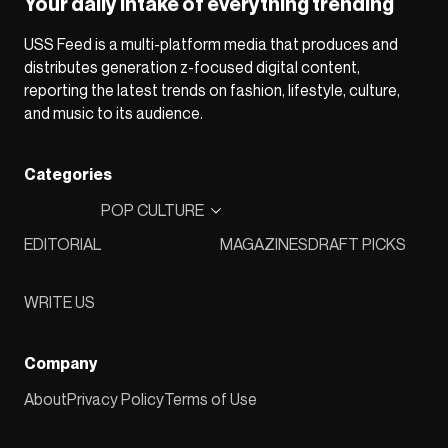
Your daily intake of everything trending
USS Feed is a multi-platform media that produces and
distributes generation z-focused digital content,
reporting the latest trends on fashion, lifestyle, culture,
and music to its audience.
Categories
POP CULTURE
EDITORIAL
MAGAZINES
DRAFT PICKS
WRITE US
Company
About
Privacy Policy
Terms of Use