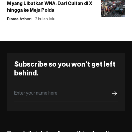
M yang Libatkan WNA: Dari Cuitan di X
hingga ke Meja Polda
Risma Azhari
3 bulan lalu
Subscribe so you won’t get left
behind.