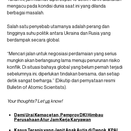
mengacu pada kondisi dunia saat ini yang dilanda
berbagai masalah.
Salah satu penyebab utamanya adalah perang dan
tingginya suhu politik antara Ukraina dan Rusia yang
berdampak secara global.
“Mencari jalan untuk negosiasi perdamaian yang serius
mungkin akan berlangsung lama menuju penurunan risiko
konflik. Di situasi bahaya global yang belum pernah terjadi
sebelumnya ini, diperlukan tindakan bersama, dan setiap
detik sangat berharga.” (Dikutip dari pernyataan resmi
Bulletin of Atomic Scientists).
Your thoughts? Let
us
know!
Demi Urai Kemacetan, Pemprov DKI Himbau
Perusahaan Atur Jam Kerja Karyawan
Kasus Terapis yang Jepit Anak Autis di Depok, KPAI