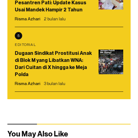
Pesantren Pati: Update Kasus
Usai Mandek Hampir 2 Tahun
Risma Azhari
2 bulan lalu
5
EDITORIAL
Dugaan Sindikat Prostitusi Anak
di Blok M yang Libatkan WNA:
Dari Cuitan di X hingga ke Meja
Polda
Risma Azhari
3 bulan lalu
You May Also Like