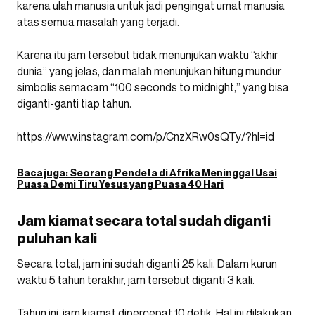
karena ulah manusia untuk jadi pengingat umat manusia
atas semua masalah yang terjadi.
Karena itu jam tersebut tidak menunjukan waktu “akhir
dunia” yang jelas, dan malah menunjukan hitung mundur
simbolis semacam “100 seconds to midnight,” yang bisa
diganti-ganti tiap tahun.
https://www.instagram.com/p/CnzXRw0sQTy/?hl=id
Baca juga:
Seorang Pendeta di Afrika Meninggal Usai
Puasa Demi Tiru Yesus yang Puasa 40 Hari
Jam kiamat secara total sudah diganti
puluhan kali
Secara total, jam ini sudah diganti 25 kali. Dalam kurun
waktu 5 tahun terakhir, jam tersebut diganti 3 kali.
Tahun ini, jam kiamat dipercepat 10 detik. Hal ini dilakukan