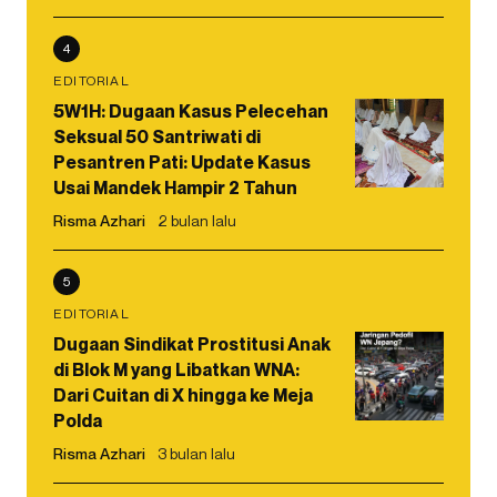
4
EDITORIAL
5W1H: Dugaan Kasus Pelecehan
Seksual 50 Santriwati di
Pesantren Pati: Update Kasus
Usai Mandek Hampir 2 Tahun
Risma Azhari
2 bulan lalu
5
EDITORIAL
Dugaan Sindikat Prostitusi Anak
di Blok M yang Libatkan WNA:
Dari Cuitan di X hingga ke Meja
Polda
Risma Azhari
3 bulan lalu