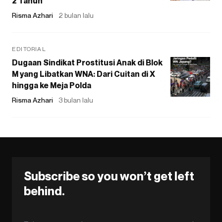
2 Tahun
Risma Azhari
2 bulan lalu
EDITORIAL
Dugaan Sindikat Prostitusi Anak di Blok
M yang Libatkan WNA: Dari Cuitan di X
hingga ke Meja Polda
Risma Azhari
3 bulan lalu
Subscribe so you won’t get left
behind.