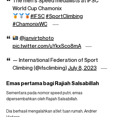
The men's Speed medallists at IFSC
World Cup Chamonix
#IFSC
#SportClimbing
#ChamonixWC
@janvirtphoto
pic.twitter.com/uYkxSco8mA
— International Federation of Sport
Climbing (@ifsclimbing)
July 8, 2023
Emas pertama bagi Rajiah Salsabillah
Sementara pada nomor speed putri, emas
dipersembahkan oleh Rajiah Salsabillah.
Dia berhasil mengalahkan atlet tuan rumah, Andrier
Victore.