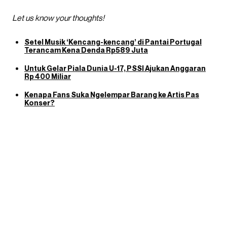
Let us know your thoughts!
Setel Musik ‘Kencang-kencang’ di Pantai Portugal
Terancam Kena Denda Rp589 Juta
Untuk Gelar Piala Dunia U-17, PSSI Ajukan Anggaran
Rp 400 Miliar
Kenapa Fans Suka Ngelempar Barang ke Artis Pas
Konser?