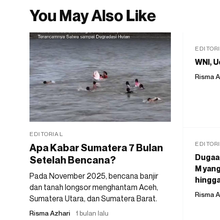
You May Also Like
EDITOR
WNI, U
Risma A
EDITORIAL
EDITOR
Apa Kabar Sumatera 7 Bulan
Dugaan
Setelah Bencana?
M yang
Pada November 2025, bencana banjir
hingga
dan tanah longsor menghantam Aceh,
Risma A
Sumatera Utara, dan Sumatera Barat.
Risma Azhari
1 bulan lalu