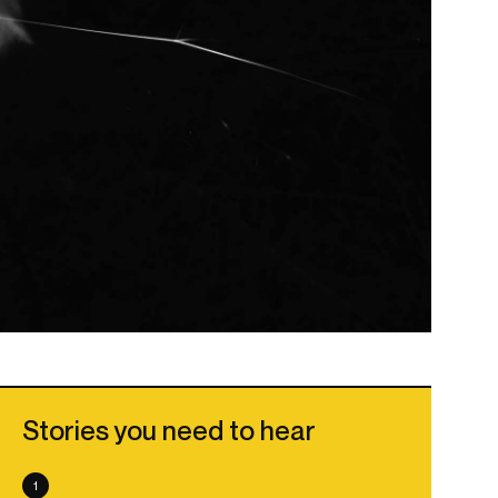
Stories you need to hear
1