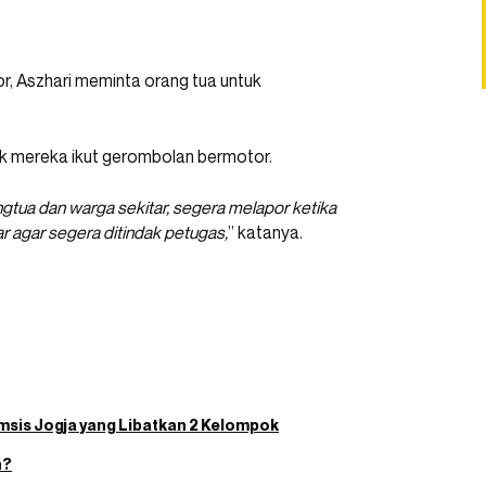
r, Aszhari meminta orang tua untuk
ak mereka ikut gerombolan bermotor.
gtua dan warga sekitar, segera melapor ketika
agar segera ditindak petugas,
” katanya.
msis Jogja yang Libatkan 2 Kelompok
n?