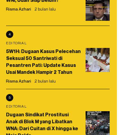
WNI, Udah Siap Belum?
Risma Azhari
2 bulan lalu
4
EDITORIAL
5W1H: Dugaan Kasus Pelecehan
Seksual 50 Santriwati di
Pesantren Pati: Update Kasus
Usai Mandek Hampir 2 Tahun
Risma Azhari
2 bulan lalu
5
EDITORIAL
Dugaan Sindikat Prostitusi
Anak di Blok M yang Libatkan
WNA: Dari Cuitan di X hingga ke