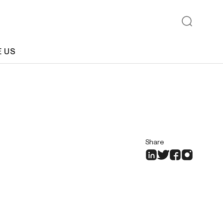
E US
Share