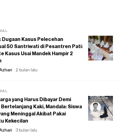
RIAL
: Dugaan Kasus Pelecehan
al 50 Santriwati di Pesantren Pati:
e Kasus Usai Mandek Hampir 2
n
Azhari
2 bulan lalu
RIAL
arga yang Harus Dibayar Demi
 Bertelanjang Kaki, Mandala: Siswa
ang Meninggal Akibat Pakai
u Kekecilan
Azhari
3 bulan lalu