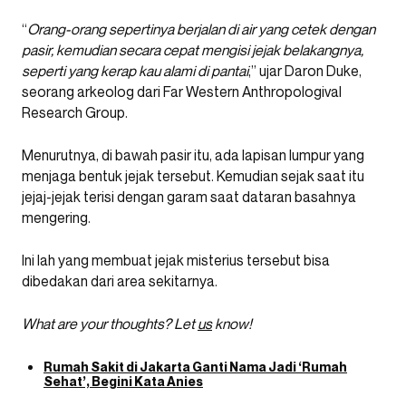
“
Orang-orang sepertinya berjalan di air yang cetek dengan
pasir, kemudian secara cepat mengisi jejak belakangnya,
seperti yang kerap kau alami di pantai
,” ujar Daron Duke,
seorang arkeolog dari Far Western Anthropologival
Research Group.
Menurutnya, di bawah pasir itu, ada lapisan lumpur yang
menjaga bentuk jejak tersebut. Kemudian sejak saat itu
jejaj-jejak terisi dengan garam saat dataran basahnya
mengering.
Ini lah yang membuat jejak misterius tersebut bisa
dibedakan dari area sekitarnya.
What are your thoughts? Let
us
know!
Rumah Sakit di Jakarta Ganti Nama Jadi ‘Rumah
Sehat’, Begini Kata Anies