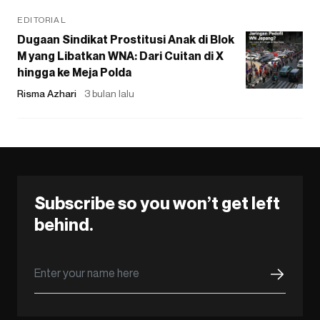
EDITORIAL
Dugaan Sindikat Prostitusi Anak di Blok
M yang Libatkan WNA: Dari Cuitan di X
hingga ke Meja Polda
Risma Azhari
3 bulan lalu
Subscribe so you won’t get left
behind.