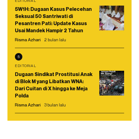
EDITORIAL
5W1H: Dugaan Kasus Pelecehan
Seksual 50 Santriwati di
Pesantren Pati: Update Kasus
Usai Mandek Hampir 2 Tahun
Risma Azhari
2 bulan lalu
5
EDITORIAL
Dugaan Sindikat Prostitusi Anak
di Blok M yang Libatkan WNA:
Dari Cuitan di X hingga ke Meja
Polda
Risma Azhari
3 bulan lalu