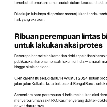
tersebut ditemukan namun sudah dalam keadaan tak be
Di sekujur tubuhnya dilaporkan menunjukkan tanda-tan
fisik yang ekstrem.
Ribuan perempuan lintas bi
untuk lakukan aksi protes
Beberapa hari setelah kematian dokter pelatihan berusia
publikasikan karena menaati hukum di India
—
amarah ma
hingga skala nasional.
Oleh karena itu sejak Rabu, 14 Agustus 2024, ribuan prot
jalan-jalan Kolkata, kota terbesar di Bengal Barat, untuk
Sementara para perempuan di India melakukan aksi demo
menyerbu rumah sakit R.G. Kar, menyerang dokter-dok
gawat daruratnya.