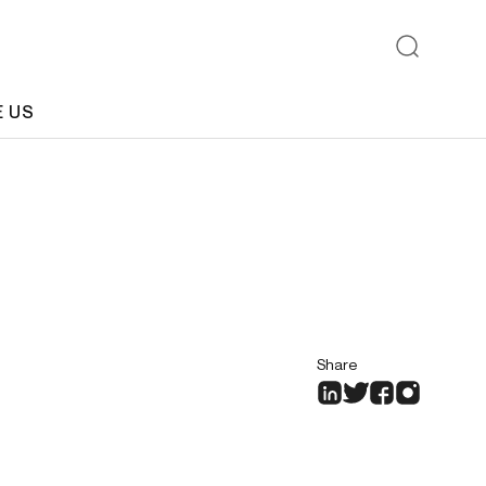
E US
Share