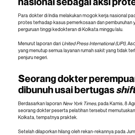
nasional sebagai aksi prot
Para dokter di India melakukan mogok kerja nasional pa
protes terhadap kasus pemerkosaan dan pembunuhan ya
perguruan tinggi kedokteran di Kolkata minggu lalu.
Menurut laporan dari
United Press International
(UPI)
, As
yang menutup semua layanan rumah sakit yang tidak terl
penjuru negeri.
Seorang dokter perempua
dibunuh usai bertugas
shif
Berdasarkan laporan
New York Times
, pada Kamis, 8 Ag
seorang dokter peserta pelatihan tersebut memutuskan b
Kolkata, tempatnya praktek.
Setelah dilaporkan hilang oleh rekan-rekannya pada Jum