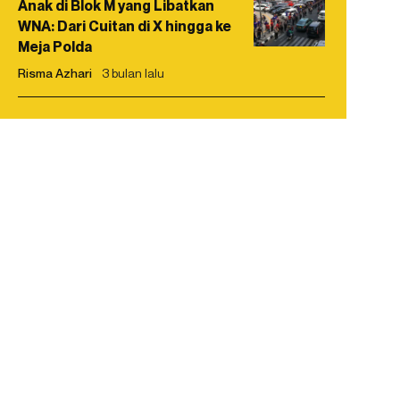
Anak di Blok M yang Libatkan
WNA: Dari Cuitan di X hingga ke
Meja Polda
Risma Azhari
3 bulan lalu