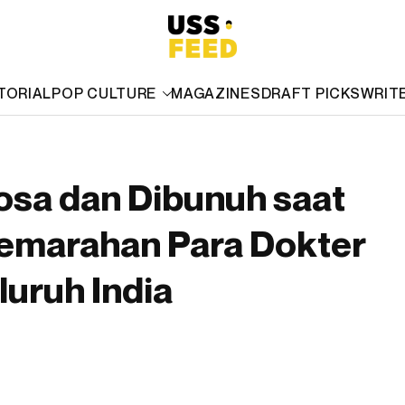
TORIAL
POP CULTURE
MAGAZINES
DRAFT PICKS
WRIT
osa dan Dibunuh saat
emarahan Para Dokter
uruh India