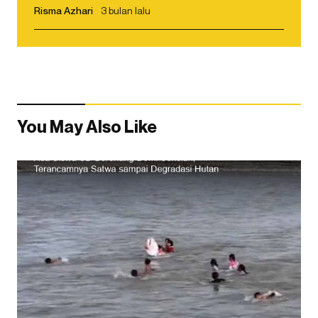
Risma Azhari
3 bulan lalu
You May Also Like