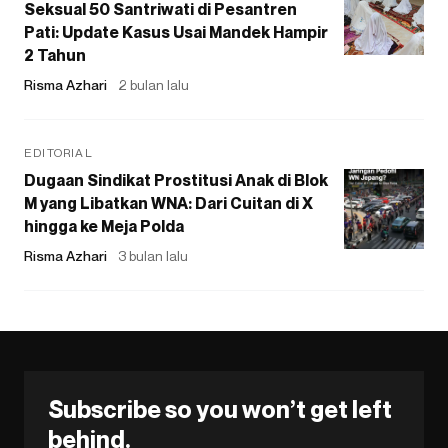
Seksual 50 Santriwati di Pesantren
Pati: Update Kasus Usai Mandek Hampir
2 Tahun
Risma Azhari
2 bulan lalu
EDITORIAL
Dugaan Sindikat Prostitusi Anak di Blok
M yang Libatkan WNA: Dari Cuitan di X
hingga ke Meja Polda
Risma Azhari
3 bulan lalu
Subscribe so you won’t get left
behind.