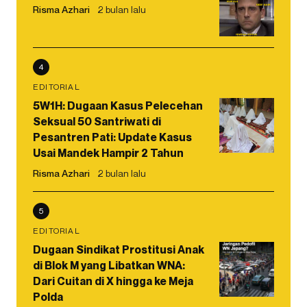
Risma Azhari
2 bulan lalu
4
EDITORIAL
5W1H: Dugaan Kasus Pelecehan
Seksual 50 Santriwati di
Pesantren Pati: Update Kasus
Usai Mandek Hampir 2 Tahun
Risma Azhari
2 bulan lalu
5
EDITORIAL
Dugaan Sindikat Prostitusi Anak
di Blok M yang Libatkan WNA:
Dari Cuitan di X hingga ke Meja
Polda