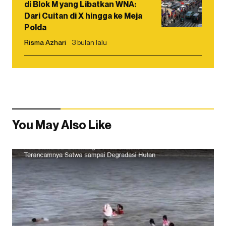
di Blok M yang Libatkan WNA:
Dari Cuitan di X hingga ke Meja
Polda
Risma Azhari
3 bulan lalu
You May Also Like