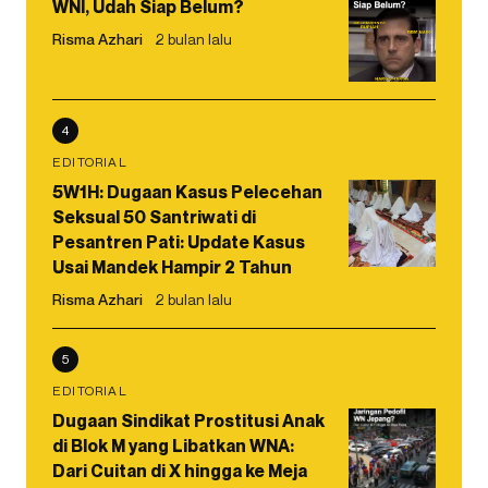
WNI, Udah Siap Belum?
Risma Azhari
2 bulan lalu
4
EDITORIAL
5W1H: Dugaan Kasus Pelecehan
Seksual 50 Santriwati di
Pesantren Pati: Update Kasus
Usai Mandek Hampir 2 Tahun
Risma Azhari
2 bulan lalu
5
EDITORIAL
Dugaan Sindikat Prostitusi Anak
di Blok M yang Libatkan WNA:
Dari Cuitan di X hingga ke Meja