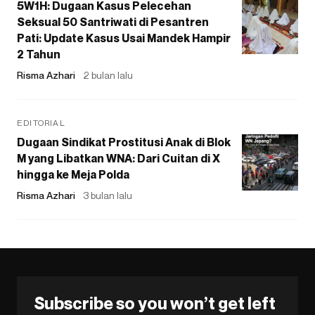
5W1H: Dugaan Kasus Pelecehan
Seksual 50 Santriwati di Pesantren
Pati: Update Kasus Usai Mandek Hampir
2 Tahun
Risma Azhari
2 bulan lalu
EDITORIAL
Dugaan Sindikat Prostitusi Anak di Blok
M yang Libatkan WNA: Dari Cuitan di X
hingga ke Meja Polda
Risma Azhari
3 bulan lalu
Subscribe so you won’t get left