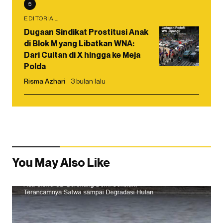
5
EDITORIAL
Dugaan Sindikat Prostitusi Anak
di Blok M yang Libatkan WNA:
Dari Cuitan di X hingga ke Meja
Polda
Risma Azhari
3 bulan lalu
You May Also Like