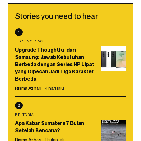
Stories you need to hear
1
TECHNOLOGY
Upgrade Thoughtful dari
Samsung: Jawab Kebutuhan
Berbeda dengan Series HP Lipat
yang Dipecah Jadi Tiga Karakter
Berbeda
Risma Azhari
4 hari lalu
2
EDITORIAL
Apa Kabar Sumatera 7 Bulan
Setelah Bencana?
Risma Azhari
1 bulan lalu