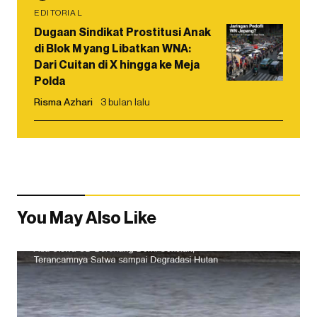
EDITORIAL
Dugaan Sindikat Prostitusi Anak
di Blok M yang Libatkan WNA:
Dari Cuitan di X hingga ke Meja
Polda
Risma Azhari
3 bulan lalu
You May Also Like