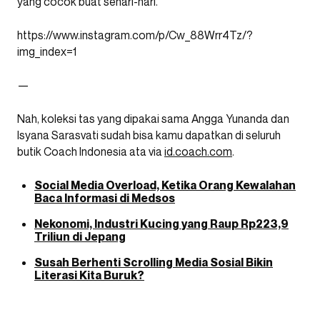
yang cocok buat sehari-hari.
https://www.instagram.com/p/Cw_88Wrr4Tz/?
img_index=1
—
Nah, koleksi tas yang dipakai sama Angga Yunanda dan
Isyana Sarasvati sudah bisa kamu dapatkan di seluruh
butik Coach Indonesia ata via
id.coach.com
.
Social Media Overload, Ketika Orang Kewalahan
Baca Informasi di Medsos
Nekonomi, Industri Kucing yang Raup Rp223,9
Triliun di Jepang
Susah Berhenti Scrolling Media Sosial Bikin
Literasi Kita Buruk?