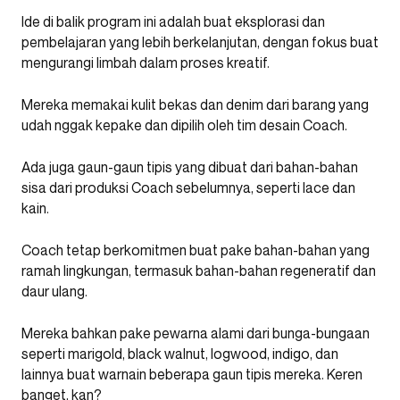
Ide di balik program ini adalah buat eksplorasi dan
pembelajaran yang lebih berkelanjutan, dengan fokus buat
mengurangi limbah dalam proses kreatif.
Mereka memakai kulit bekas dan denim dari barang yang
udah nggak kepake dan dipilih oleh tim desain Coach.
Ada juga gaun-gaun tipis yang dibuat dari bahan-bahan
sisa dari produksi Coach sebelumnya, seperti lace dan
kain.
Coach tetap berkomitmen buat pake bahan-bahan yang
ramah lingkungan, termasuk bahan-bahan regeneratif dan
daur ulang.
Mereka bahkan pake pewarna alami dari bunga-bungaan
seperti marigold, black walnut, logwood, indigo, dan
lainnya buat warnain beberapa gaun tipis mereka. Keren
banget, kan?