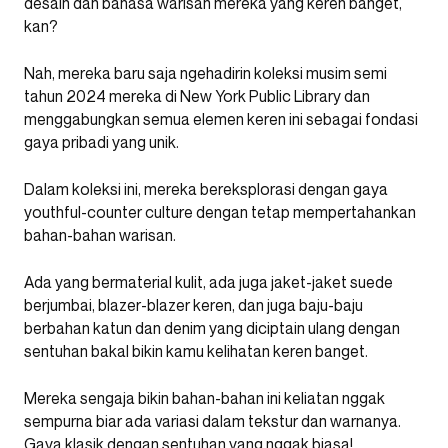
desain dan bahasa warisan mereka yang keren banget,
kan?
Nah, mereka baru saja ngehadirin koleksi musim semi
tahun 2024 mereka di New York Public Library dan
menggabungkan semua elemen keren ini sebagai fondasi
gaya pribadi yang unik.
Dalam koleksi ini, mereka bereksplorasi dengan gaya
youthful-counter culture dengan tetap mempertahankan
bahan-bahan warisan.
Ada yang bermaterial kulit, ada juga jaket-jaket suede
berjumbai, blazer-blazer keren, dan juga baju-baju
berbahan katun dan denim yang diciptain ulang dengan
sentuhan bakal bikin kamu kelihatan keren banget.
Mereka sengaja bikin bahan-bahan ini keliatan nggak
sempurna biar ada variasi dalam tekstur dan warnanya.
Gaya klasik dengan sentuhan yang nggak biasa!