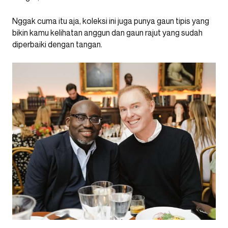
Nggak cuma itu aja, koleksi ini juga punya gaun tipis yang
bikin kamu kelihatan anggun dan gaun rajut yang sudah
diperbaiki dengan tangan.