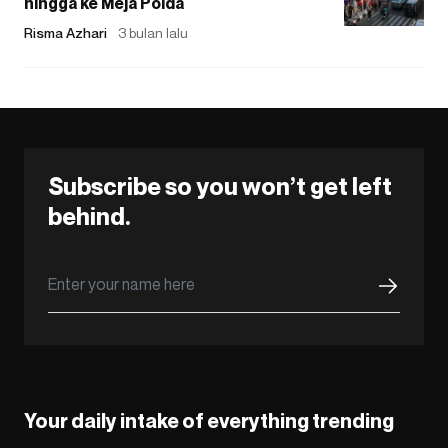
hingga ke Meja Polda
Risma Azhari
3 bulan lalu
Subscribe so you won’t get left
behind.
Your daily intake of everything trending