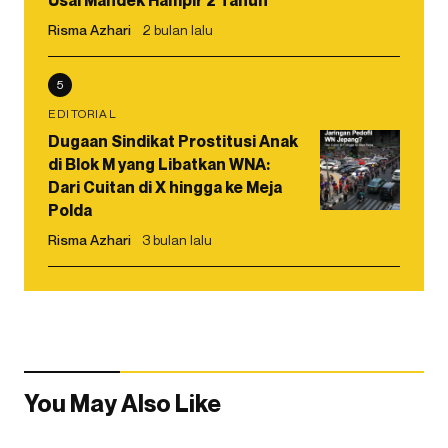
Usai Mandek Hampir 2 Tahun
Risma Azhari
2 bulan lalu
5
EDITORIAL
Dugaan Sindikat Prostitusi Anak
di Blok M yang Libatkan WNA:
Dari Cuitan di X hingga ke Meja
Polda
Risma Azhari
3 bulan lalu
You May Also Like