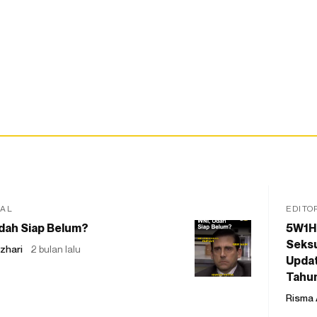
IAL
EDITO
dah Siap Belum?
5W1H
Seksu
zhari
2 bulan lalu
Updat
Tahu
Risma 