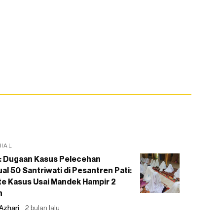
RIAL
: Dugaan Kasus Pelecehan
al 50 Santriwati di Pesantren Pati:
e Kasus Usai Mandek Hampir 2
n
Azhari
2 bulan lalu