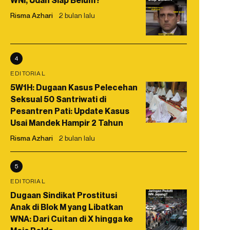
WNI, Udah Siap Belum?
Risma Azhari
2 bulan lalu
4
EDITORIAL
5W1H: Dugaan Kasus Pelecehan
Seksual 50 Santriwati di
Pesantren Pati: Update Kasus
Usai Mandek Hampir 2 Tahun
Risma Azhari
2 bulan lalu
5
EDITORIAL
Dugaan Sindikat Prostitusi
Anak di Blok M yang Libatkan
WNA: Dari Cuitan di X hingga ke