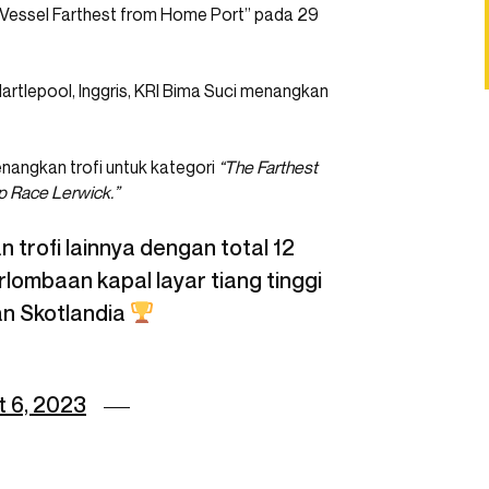
n “Vessel Farthest from Home Port” pada 29
artlepool, Inggris, KRI Bima Suci menangkan
enangkan trofi untuk kategori
“The Farthest
ip Race Lerwick.”
 trofi lainnya dengan total 12
lombaan kapal layar tiang tinggi
an Skotlandia
 6, 2023