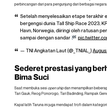
perbincangan dari para pengunjung dari berbagai negara
Setelah menyelesaikan etape terakhir ev
bergengsi dunia Tall Ship Race 2023, KRI
Havn, Norwegia, diiringi oleh ratusan per
sampai dengan sandar
pic.twitter.
— TNI Angkatan Laut (@_TNIAL_)
August
Sederet prestasi yang ber
Bima Suci
Saat membuka sesi
open ship
dan menampilkan beberapa 
Tari Gauk, Reog Ponorogo, Tari Badinding, Rampak Gen
Kapal latih Taruna ini juga mendapat trofi dalam katego