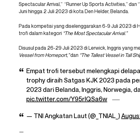
Spectacular Arrival,” “Runner Up Sports Activities,” da
Juni hingga 2 Juli 2023 di kota Den Helder, Belanda.
Pada kompetisi yang diselenggarakan 6-9 Juli 2023 di H
trofi dalam kategori
“The Most Spectacular Arrival.”
Disusul pada 26-29 Juli 2023 di Lerwick, Inggris yang m
Vessel from Homeport,”
dan
“The Tallest Vessel in Tall Sh
Empat trofi tersebut melengkapi delapan
trophy diraih Satgas KJK 2023 pada per
2023 dari Belanda, Inggris, Norwegia, d
pic.twitter.com/Y95rIQSa6w
— TNI Angkatan Laut (@_TNIAL_)
August
—