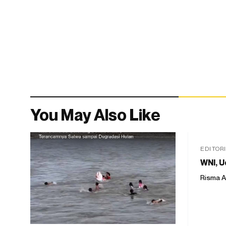
You May Also Like
EDITOR
WNI, U
Risma A