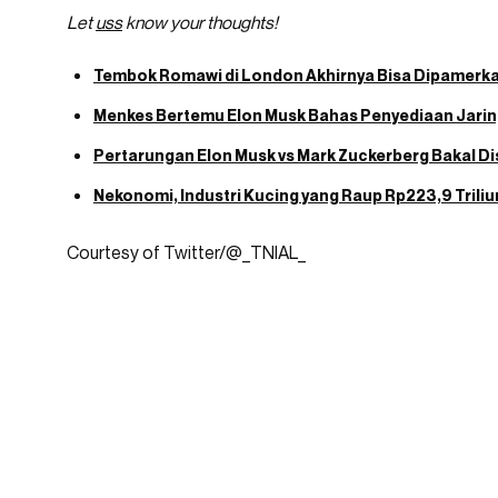
Let
uss
know your thoughts!
Tembok Romawi di London Akhirnya Bisa Dipamerka
Menkes Bertemu Elon Musk Bahas Penyediaan Jarin
Pertarungan Elon Musk vs Mark Zuckerberg Bakal Di
Nekonomi, Industri Kucing yang Raup Rp223,9 Triliu
Courtesy of Twitter/@_TNIAL_