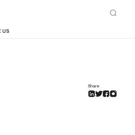
E US
Share