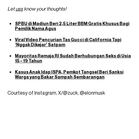
Let
uss
know your thoughts!
SPBU di Madiun Beri 2,5 Liter BBM Gratis Khusus Bagi
Pemilik Nama Agus
Viral Video Pencurian Tas Gucci di California Tapi
‘Nggak Dikejar’ Satpam
Mayoritas Remaja RI Sudah Berhubungan Seks di Usia
15 – 19 Tahun
Kasus Anak Idap ISPA, Pemkot Tangsel Beri Sanksi
Warga yang Bakar Sampah Sembarangan
Courtesy of Instagram, X/@zuck, @elonmusk