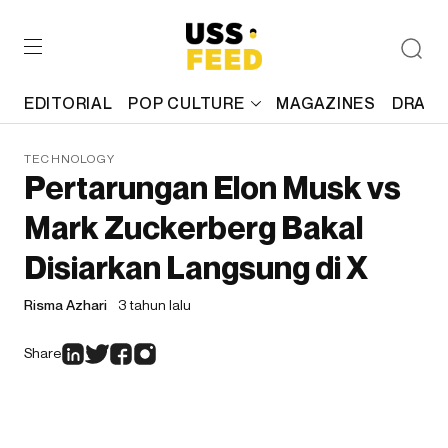
EDITORIAL
POP CULTURE
MAGAZINES
DRAFT
TECHNOLOGY
Pertarungan Elon Musk vs
Mark Zuckerberg Bakal
Disiarkan Langsung di X
Risma Azhari
3 tahun lalu
Share