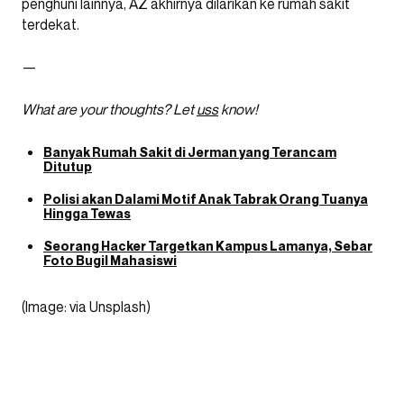
penghuni lainnya, AZ akhirnya dilarikan ke rumah sakit
terdekat.
—
What are your thoughts? Let
uss
know!
Banyak Rumah Sakit di Jerman yang Terancam
Ditutup
Polisi akan Dalami Motif Anak Tabrak Orang Tuanya
Hingga Tewas
Seorang Hacker Targetkan Kampus Lamanya, Sebar
Foto Bugil Mahasiswi
(Image: via Unsplash)