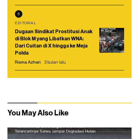
5
EDITORIAL
Dugaan Sindikat Prostitusi Anak
di Blok M yang Libatkan WNA:
Dari Cuitan di X hingga ke Meja
Polda
Risma Azhari
3 bulan lalu
You May Also Like