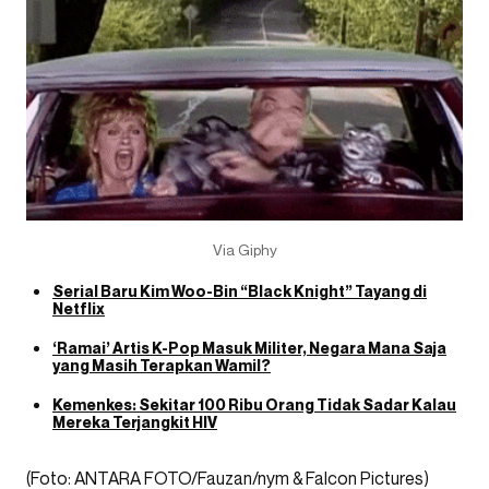
Via Giphy
Serial Baru Kim Woo-Bin “Black Knight” Tayang di
Netflix
‘Ramai’ Artis K-Pop Masuk Militer, Negara Mana Saja
yang Masih Terapkan Wamil?
Kemenkes: Sekitar 100 Ribu Orang Tidak Sadar Kalau
Mereka Terjangkit HIV
(Foto: ANTARA FOTO/Fauzan/nym & Falcon Pictures)