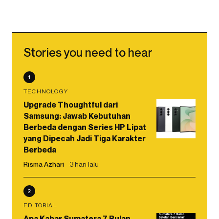
Stories you need to hear
1
TECHNOLOGY
Upgrade Thoughtful dari
Samsung: Jawab Kebutuhan
Berbeda dengan Series HP Lipat
yang Dipecah Jadi Tiga Karakter
Berbeda
Risma Azhari
3 hari lalu
2
EDITORIAL
Apa Kabar Sumatera 7 Bulan