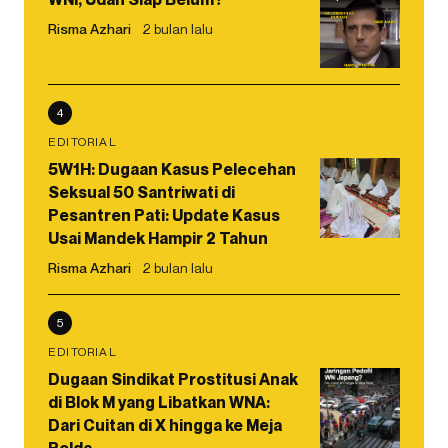
Risma Azhari
2 bulan lalu
4
EDITORIAL
5W1H: Dugaan Kasus Pelecehan
Seksual 50 Santriwati di
Pesantren Pati: Update Kasus
Usai Mandek Hampir 2 Tahun
Risma Azhari
2 bulan lalu
5
EDITORIAL
Dugaan Sindikat Prostitusi Anak
di Blok M yang Libatkan WNA:
Dari Cuitan di X hingga ke Meja
Polda