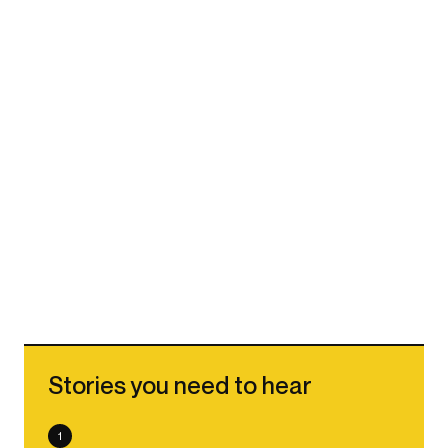
Stories you need to hear
1