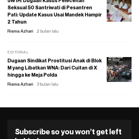
5W1H: Dugaan Kasus Pelecehan
Seksual 50 Santriwati di Pesantren
Pati: Update Kasus Usai Mandek Hampir
2 Tahun
Risma Azhari
2 bulan lalu
EDITORIAL
Dugaan Sindikat Prostitusi Anak di Blok
M yang Libatkan WNA: Dari Cuitan di X
hingga ke Meja Polda
Risma Azhari
3 bulan lalu
Subscribe so you won’t get left