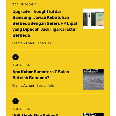
TECHNOLOGY
Upgrade Thoughtful dari
Samsung: Jawab Kebutuhan
Berbeda dengan Series HP Lipat
yang Dipecah Jadi Tiga Karakter
Berbeda
Risma Azhari
3 hari lalu
2
EDITORIAL
Apa Kabar Sumatera 7 Bulan
Setelah Bencana?
Risma Azhari
1 bulan lalu
3
EDITORIAL
WNI, Udah Siap Belum?